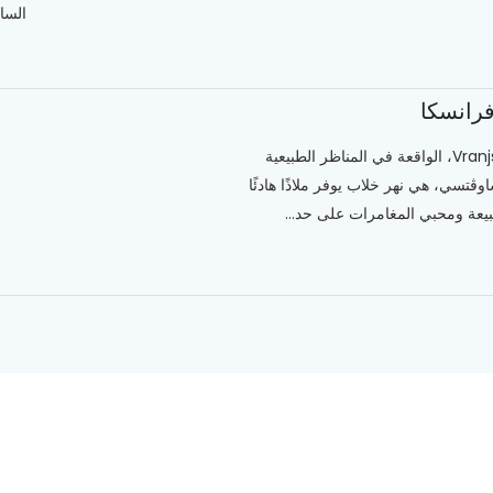
الساح
فرانسكا
Vranjska rijeka، الواقعة في المناظر الطبيعية
اوڤتسي، هي نهر خلاب يوفر ملاذًا هادئًا
يعة ومحبي المغامرات على حد...