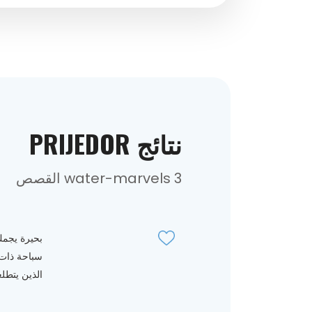
نتائج PRIJEDOR
3 water-marvels القصص
بحيرة يجمك
سباحة ذات م
الذين يتطلع