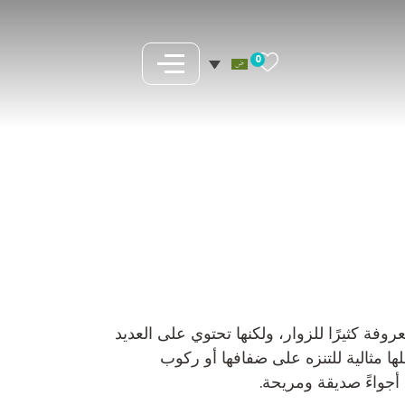
0
فة كثيرًا للزوار، ولكنها تحتوي على العديد
علها مثالية للتنزه على ضفافها أو ركوب
أجواءً صديقة ومريحة.