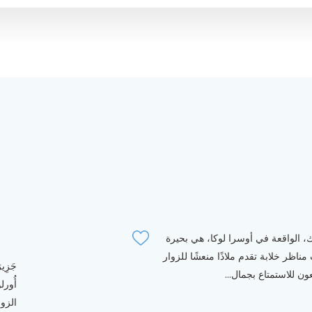
، الواقعة في أوسرا لوكا، هي بحيرة
ناظر خلابة تقدم ملاذًا منعشًا للزوار
جَزِي
ون للاستمتاع بجمال...
أُور
الزوا