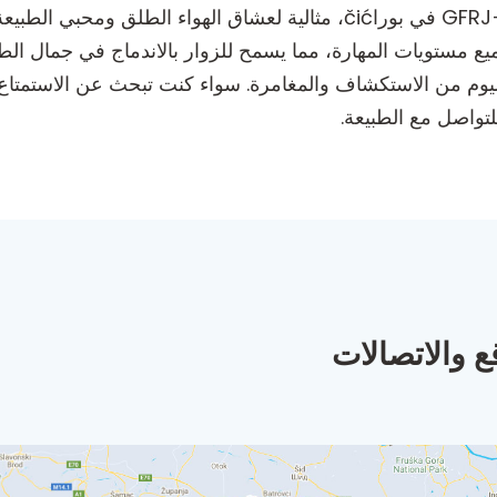
بوراčić هي منطقة هادئة للتنزه تقع في GFRJ+965 في بوراčić، مثالية لعش
مستويات المهارة، مما يسمح للزوار بالاندماج في جمال الطبي
ليًا ليوم من الاستكشاف والمغامرة. سواء كنت تبحث عن الاستمت
ع والاتصالات