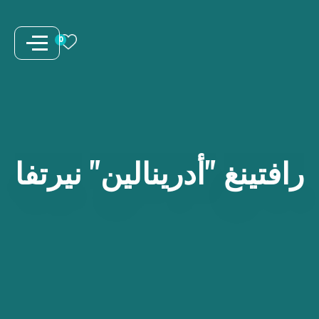
نتقل
لى
0
لمحتوى
رافتينغ
"أدرينالين"
نيرتفا