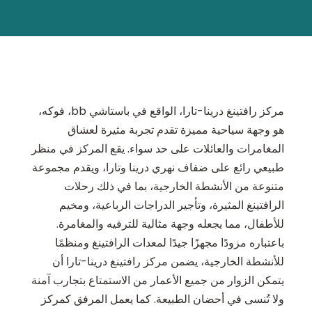
مركز رافتينغ درينا-تارا، الواقع في باستاشي bb، فوكه،
هو وجهة سياحية مميزة تقدم تجربة مثيرة لعشاق
المغامرات والعائلات على حد سواء. يقع المركز في منظر
طبيعي رائع على ضفاف نهري درينا وتارا، ويقدم مجموعة
متنوعة من الأنشطة الخارجية، بما في ذلك رحلات
الرافتينغ المثيرة، وتأجير الدراجات الرباعية، ومخيم
للأطفال، مما يجعله وجهة مثالية للترفيه والمغامرة.
باعتباره مزودًا مجهزًا جيدًا لمعدات الرافتينغ ومنظمًا
للأنشطة الخارجية، يضمن مركز رافتينغ درينا-تارا أن
يتمكن الزوار من جميع الأعمار من الاستمتاع بتجارب آمنة
ولا تُنسى في أحضان الطبيعة. كما يعمل المرفق كمركز