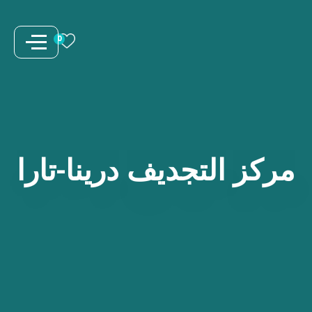
نتقل
لى
0
لمحتوى
مركز
التجديف
درينا-تارا