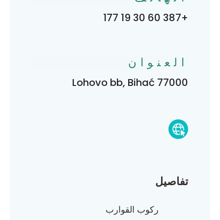
+387 60 30 19 177
العنوان
Lohovo bb, Bihać 77000
تفاصيل
ركوب القوارب