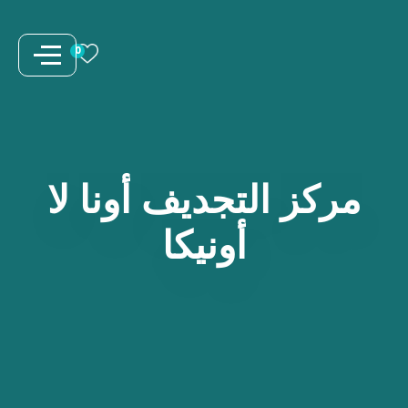
نتقل
لى
0
لمحتوى
مركز
التجديف
أونا
لا
أونيكا