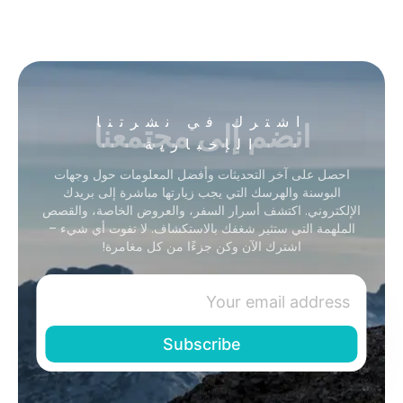
انضم إلى مجتمعنا
اشترك في نشرتنا
الإخبارية
احصل على آخر التحديثات وأفضل المعلومات حول وجهات
البوسنة والهرسك التي يجب زيارتها مباشرة إلى بريدك
الإلكتروني. اكتشف أسرار السفر، والعروض الخاصة، والقصص
الملهمة التي ستثير شغفك بالاستكشاف. لا تفوت أي شيء –
اشترك الآن وكن جزءًا من كل مغامرة!