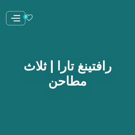
نتقل
لى
0
لمحتوى
رافتينغ
تارا
|
ثلاث
مطاحن