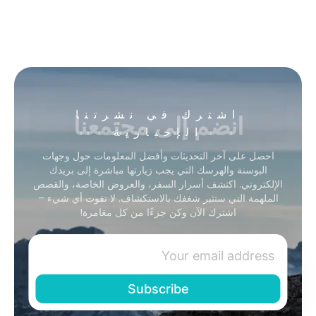
انضم إلى مجتمعنا
اشترك في نشرتنا
الإخبارية
احصل على آخر التحديثات وأفضل المعلومات حول وجهات
البوسنة والهرسك التي يجب زيارتها مباشرة إلى بريدك
الإلكتروني. اكتشف أسرار السفر، والعروض الخاصة، والقصص
الملهمة التي ستثير شغفك بالاستكشاف. لا تفوت أي شيء –
اشترك الآن وكن جزءًا من كل مغامرة!