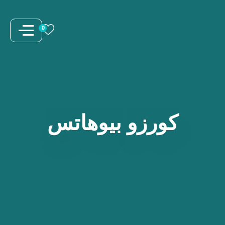
نتقل
لى
0
لمحتوى
كورزو
بيوهاتس