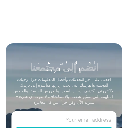
انضم إلى مجتمعنا
اشترك في نشرتنا
الإخبارية
احصل على آخر التحديثات وأفضل المعلومات حول وجهات
البوسنة والهرسك التي يجب زيارتها مباشرة إلى بريدك
الإلكتروني. اكتشف أسرار السفر، والعروض الخاصة، والقصص
الملهمة التي ستثير شغفك بالاستكشاف. لا تفوت أي شيء –
اشترك الآن وكن جزءًا من كل مغامرة!