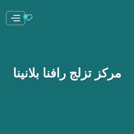
نتقل
لى
0
لمحتوى
مركز
تزلج
رافنا
بلانينا