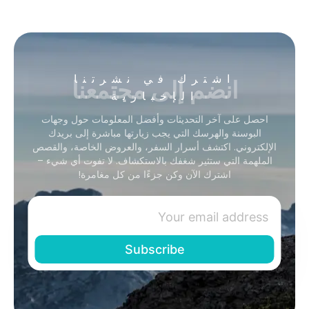
انضم إلى مجتمعنا
اشترك في نشرتنا
الإخبارية
احصل على آخر التحديثات وأفضل المعلومات حول وجهات
البوسنة والهرسك التي يجب زيارتها مباشرة إلى بريدك
الإلكتروني. اكتشف أسرار السفر، والعروض الخاصة، والقصص
الملهمة التي ستثير شغفك بالاستكشاف. لا تفوت أي شيء –
اشترك الآن وكن جزءًا من كل مغامرة!