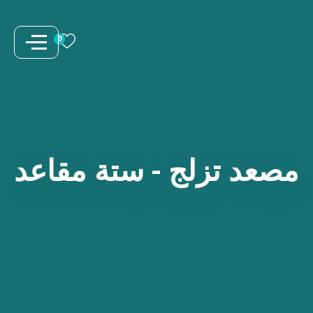
نتقل
لى
0
لمحتوى
مصعد
تزلج
-
ستة
مقاعد