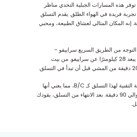
وفر هذه المسارات الجبلية التحدي مناظر
جربة فريدة في الهواء الطلق. يقدم التسلق
ة. إنه المكان المثالي لعشاق الطبيعة، ومحبي
ق التوجه من الطريق السريع سراييفو –
سوكولاك إلى طريق معبد، ثم القيادة لمسافة 4.5 كيلومتر حتى تصل إلى بيت الجبل “الصخور الحمراء”، الذي يبعد 28 كيلومترًا عن سراييفو. من بيت
طول الفيراتا هو 350 مترًا، بينما يبلغ الفرق في الارتفاع بين النقطة الأولى والأخيرة 160 مترًا. تم تقييم الصعوبة التقنية لهذا التسلق كـ B/C، مما يعني أنها
مناسبة لأولئك الذين لديهم خبرة أساسية في التسلق والمشي الجبلي. الوقت المتوسط المطلوب للعبور هو حوالي 90 دقيقة. بعد الانتهاء من التسلق، يقودك
ل.