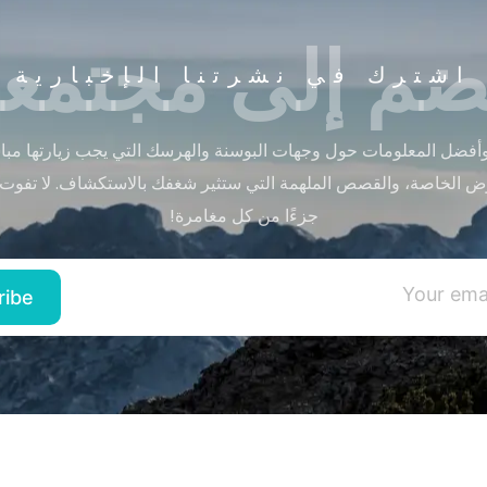
ضم إلى مجتمعن
اشترك في نشرتنا الإخبارية
أفضل المعلومات حول وجهات البوسنة والهرسك التي يجب زيارتها مباشر
ض الخاصة، والقصص الملهمة التي ستثير شغفك بالاستكشاف. لا تفوت
جزءًا من كل مغامرة!