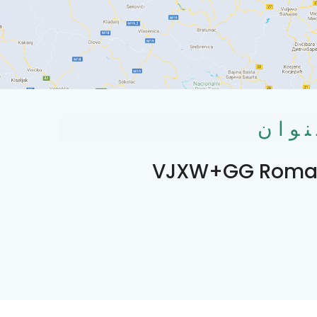
نوان
VJXW+GG Roman