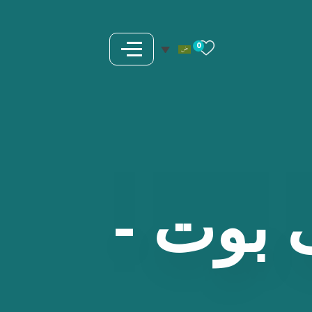
0
بوت
-