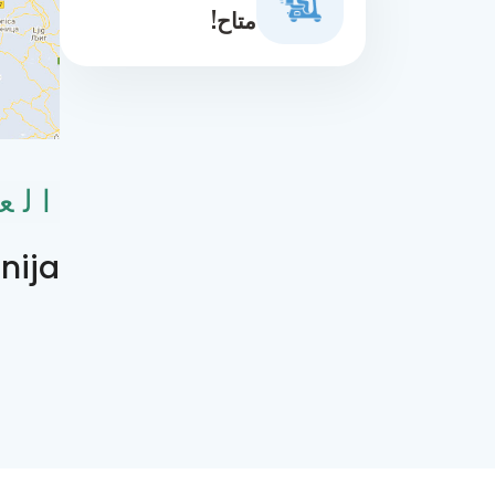
متاح!
الع
ija