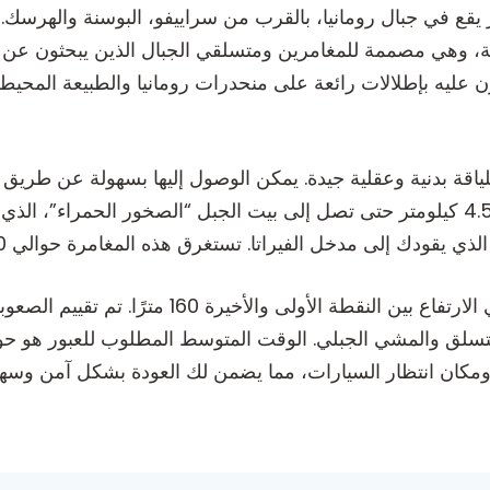
ع في جبال رومانيا، بالقرب من سراييفو، البوسنة والهرسك. ت
طة، وهي مصممة للمغامرين ومتسلقي الجبال الذين يبحثون عن ت
لبون عليه بإطلالات رائعة على منحدرات رومانيا والطبيعة المحيط
 بلياقة بدنية وعقلية جيدة. يمكن الوصول إليها بسهولة عن طري
دخل الفيراتا. تستغرق هذه المغامرة حوالي 20 دقيقة من المشي قبل أن تبدأ في التسلق.
 ومكان انتظار السيارات، مما يضمن لك العودة بشكل آمن وسه