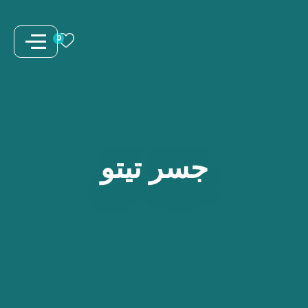
نتقل
لى
0
لمحتوى
جسر
تيتو