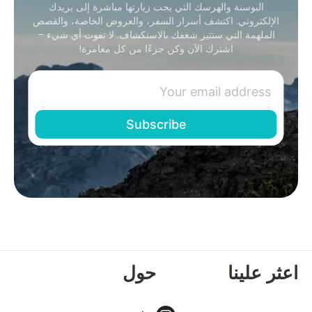
البوسنة والهرسك التي يجب زيارتها مباشرة إلى بريدك
الإلكتروني. اكتشف أسرار السفر، والعروض الخاصة، والقصص
الملهمة التي ستثير شغفك بالاستكشاف. لا تفوت أي شيء –
اشترك الآن وكن جزءًا من كل مغامرة!
اعثر علينا
حول