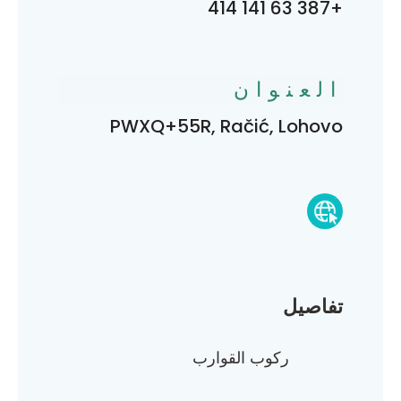
+387 63 141 414
العنوان
PWXQ+55R, Račić, Lohovo
تفاصيل
ركوب القوارب