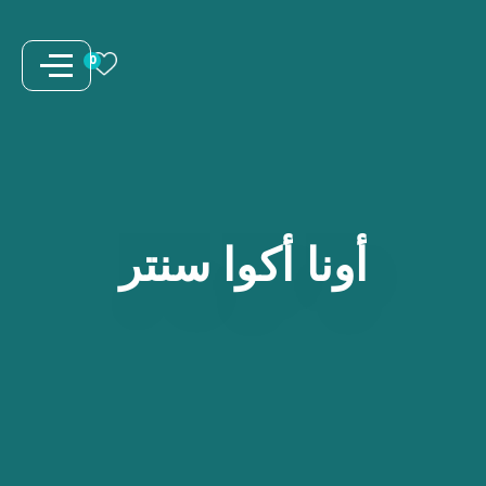
نتقل
لى
0
لمحتوى
أونا
أكوا
سنتر