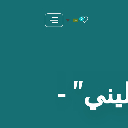
0
يني"
-