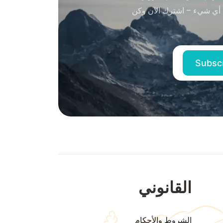
 أي شيء – اشترك الآن وكن
القانوني
الشروط والأحكام