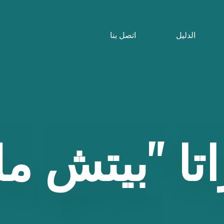
الدليل
اتصل بنا
تا
"بيتش
مل