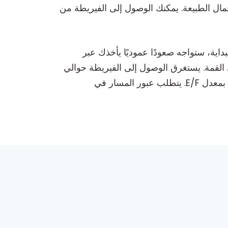
ل الطبيعة. يمكنك الوصول إلى الفيريطة من
اية، ستواجه صعودًا عموديًا يأخذك عبر
 القمة. يستغرق الوصول إلى الفيريطة حوالي
5 دقائق من المشي، بينما يبلغ طول المسار 260 مترًا مع فرق ارتفاع يبلغ 150 مترًا. تم تقييم متطلبات التقنية بمعدل E/F. يتطلب عبور المسار في