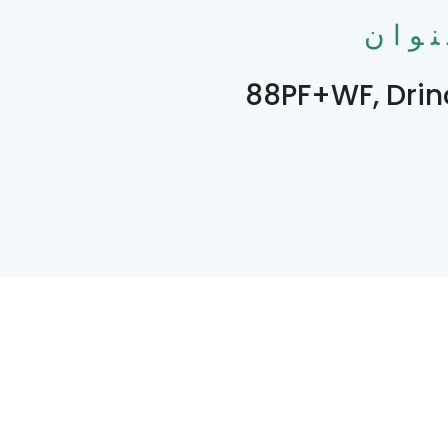
نوان
88PF+WF, Drin