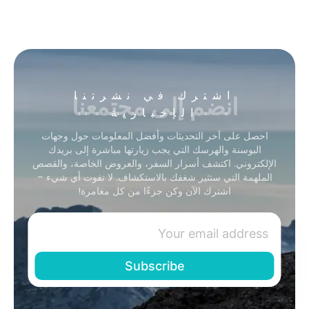
انضم إلى مجتمعنا
اشترك في نشرتنا
الإخبارية
احصل على آخر التحديثات وأفضل المعلومات حول وجهات
البوسنة والهرسك التي يجب زيارتها مباشرة إلى بريدك
الإلكتروني. اكتشف أسرار السفر، والعروض الخاصة، والقصص
الملهمة التي ستثير شغفك بالاستكشاف. لا تفوت أي شيء –
اشترك الآن وكن جزءًا من كل مغامرة!