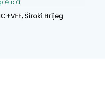
рeсa
C+VFF, Široki Brijeg