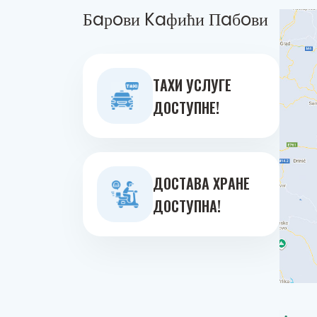
Бaрoви Kaфићи Пaбoви
ТAXИ УСЛУГE
ДOСТУПНE!
ДOСТAВA ХРAНE
ДOСТУПНA!