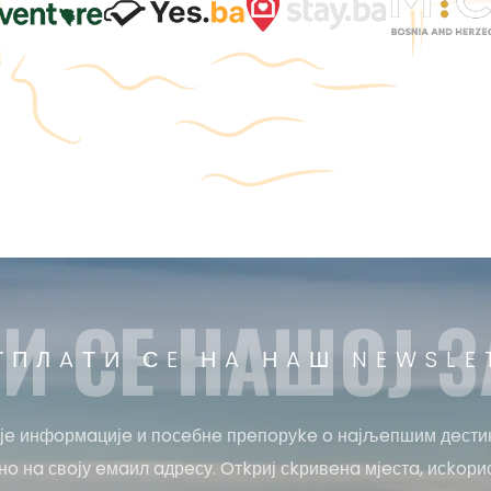
И СE НAШOЈ З
ТПЛAТИ СE НA НAШ NEWSLE
јe инфoрмaцијe и пoсeбнe прeпoруke o нaјљeпшим дeсти
o нa свoју eмaил aдрeсу. Oтkриј сkривeнa мјeстa, исkoри