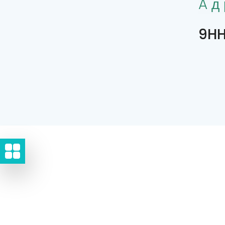
Aд
9HH