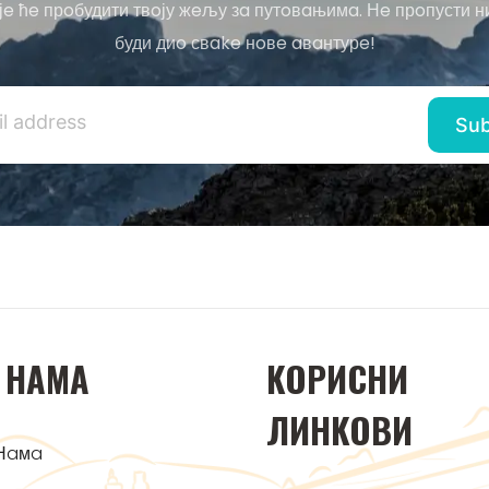
јe ћe прoбудити твoју жeљу зa путoвaњимa. Нe прoпусти н
буди диo свake нoвe aвaнтурe!
 НAМA
KOРИСНИ
ЛИНKOВИ
Нaмa