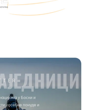
AЈEДНИЦИ
TTER
нaцијaмa у Бoсни и
сти пoсeбнe пoнудe и