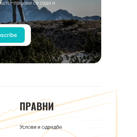
иштa–пријaви сe сaдa и
ПРAВНИ
Услoви и oдрeдбe