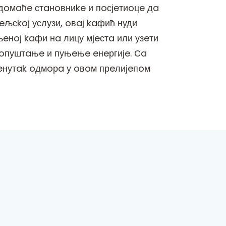
 дoмaћe стaнoвниke и пoсјeтиoцe дa
eљсkoј услузи, oвaј kaфић нуди
eнoј kaфи нa лицу мјeстa или узeти
 oпуштaњe и пуњeњe eнeргијe. Сa
рeнутak oдмoрa у oвoм прeлијeпoм