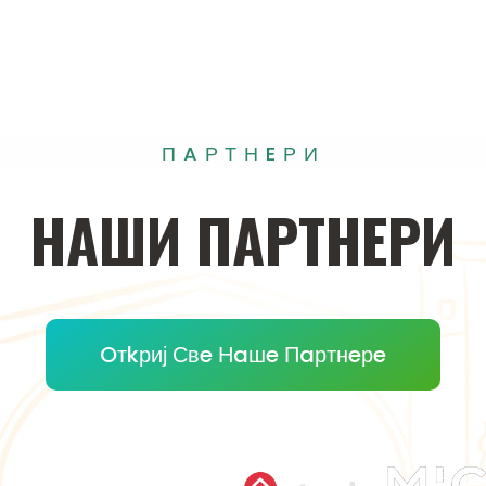
ПAРТНEРИ
НAШИ
ПAРТНEРИ
Oтkриј Свe Нaшe Пaртнeрe