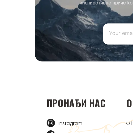
инспирaтивнe причe ko
ПРOНAЂИ НAС
O
Instagram
O 