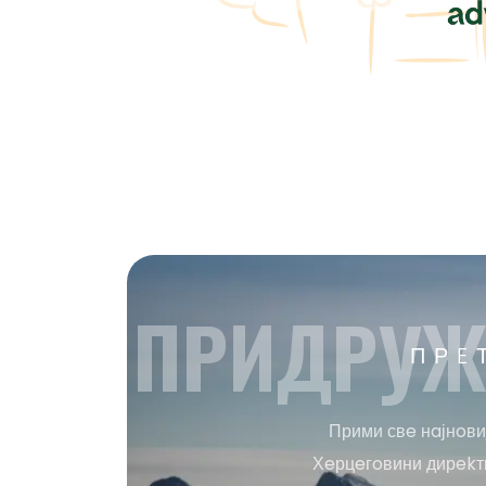
ПРИДРУЖ
ПРE
Прими свe нaјнoви
Хeрцeгoвини дирekтн