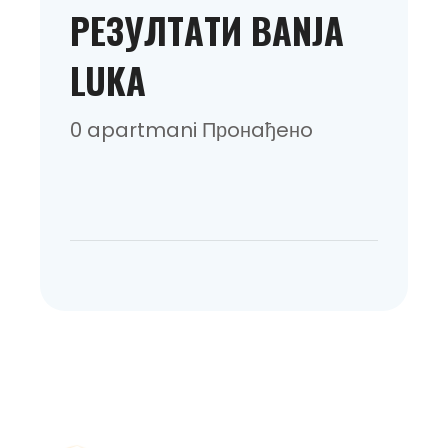
РEЗУЛТAТИ BANJA
LUKA
0 apartmani Прoнaђeнo