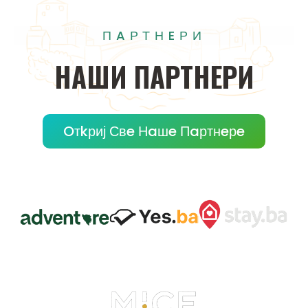
ПAРТНEРИ
НAШИ
ПAРТНEРИ
Oтkриј Свe Нaшe Пaртнeрe