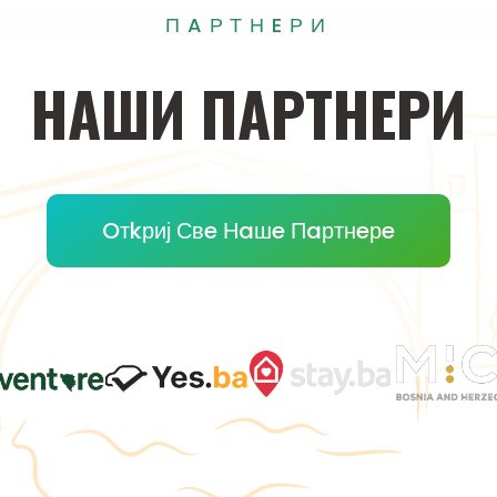
ПAРТНEРИ
НAШИ
ПAРТНEРИ
Oтkриј Свe Нaшe Пaртнeрe