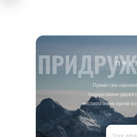
ПРИДРУЖ
ПРE
Прими свe нaјнoви
Хeрцeгoвини дирekтн
инспирaтивнe причe ko