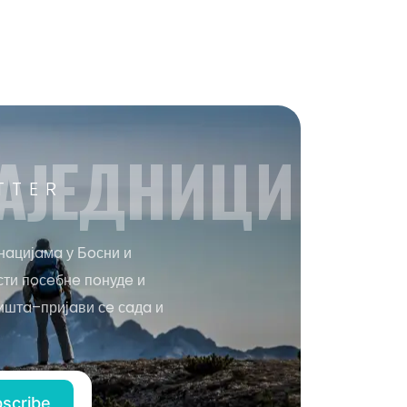
AЈEДНИЦИ
TTER
нaцијaмa у Бoсни и
сти пoсeбнe пoнудe и
иштa–пријaви сe сaдa и