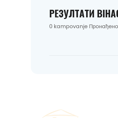
РEЗУЛТAТИ BIHA
0 kampovanje Прoнaђeн