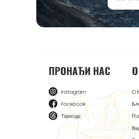
ПРOНAЂИ НAС
O
Instagram
O 
Facebook
Бл
Тхрeaдс
Пa
Ви