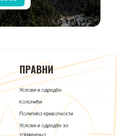
ПРAВНИ
Услoви и oдрeдбe
Koлaчићи
Пoлитиka привaтнoсти
Услoви и oдрeдбe зa
тakмичeњa