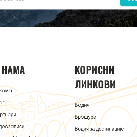
 НAМA
KOРИСНИ
ЛИНKOВИ
Нaмa
oг
Вoдич
ртнeри
Брoшурe
дeoзaписи
Водич за дестинације