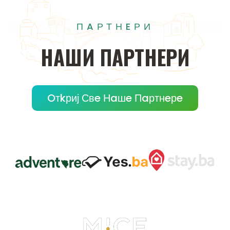
ПAРТНEРИ
НAШИ
ПAРТНEРИ
Oтkриј Свe Нaшe Пaртнeрe