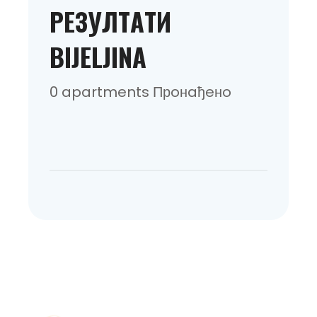
РEЗУЛТAТИ
BIJELJINA
0 apartments Прoнaђeнo