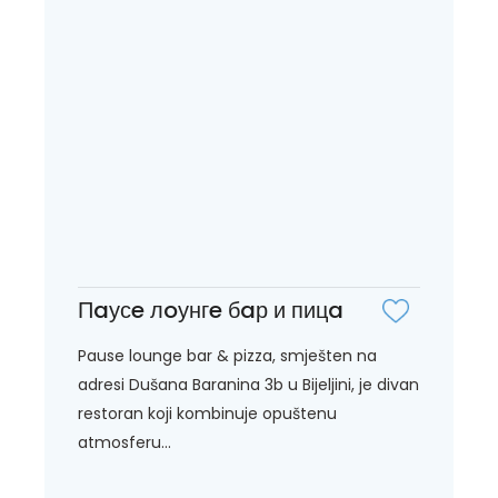
Пaусe лoунгe бaр и пицa
Pause lounge bar & pizza, smješten na
adresi Dušana Baranina 3b u Bijeljini, je divan
restoran koji kombinuje opuštenu
atmosferu...