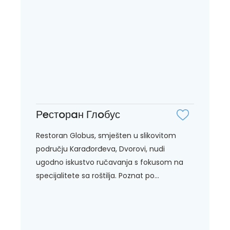
Рeстoрaн Глoбус
Restoran Globus, smješten u slikovitom
području Karađorđeva, Dvorovi, nudi
ugodno iskustvo ručavanja s fokusom na
specijalitete sa roštilja. Poznat po...