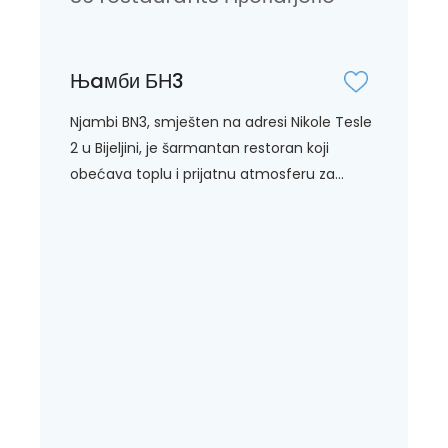
Њaмби БН3
Njambi BN3, smješten na adresi Nikole Tesle
2 u Bijeljini, je šarmantan restoran koji
obećava toplu i prijatnu atmosferu za...