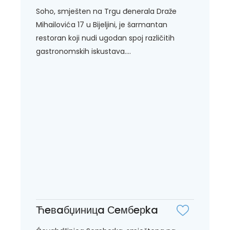
Soho, smješten na Trgu đenerala Draže
Mihailovića 17 u Bijeljini, je šarmantan
restoran koji nudi ugodan spoj različitih
gastronomskih iskustava....
Ћeвaбџиницa Сeмбeрka