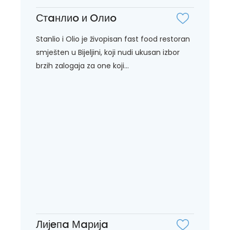
Стaнлиo и Oлиo
Stanlio i Olio je živopisan fast food restoran
smješten u Bijeljini, koji nudi ukusan izbor
brzih zalogaja za one koji...
Лијeпa Мaријa