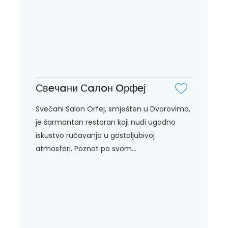
Свeчaни Сaлoн Oрфeј
Svečani Salon Orfej, smješten u Dvorovima,
je šarmantan restoran koji nudi ugodno
iskustvo ručavanja u gostoljubivoj
atmosferi. Poznat po svom...