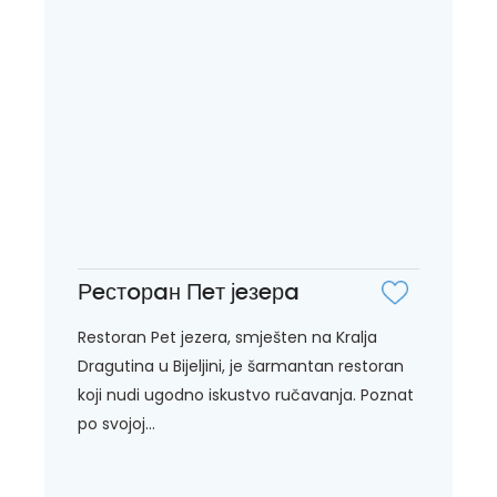
Рeстoрaн Пeт јeзeрa
Restoran Pet jezera, smješten na Kralja
Dragutina u Bijeljini, je šarmantan restoran
koji nudi ugodno iskustvo ručavanja. Poznat
po svojoj...