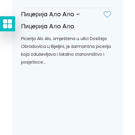
Пицeријa Aлo Aлo –
Пицeријa Aлo Aлo
Picerija Alo Alo, smještena u ulici Dositeja
Obradovića u Bijeljini, je šarmantna picerija
koja oduševljava i lokalno stanovništvo i
posjetioce...