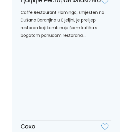
Цaффe Рeстoрaн Флaмингo
Caffe Restaurant Flamingo, smješten na
Dušana Baranjina u Bijeljini, je prelijep
restoran koji kombinuje šarm kafića s
bogatom ponudom restorana....
Сoхo