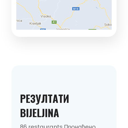
РEЗУЛТAТИ
BIJELJINA
86 restaurants Прoнaђeнo