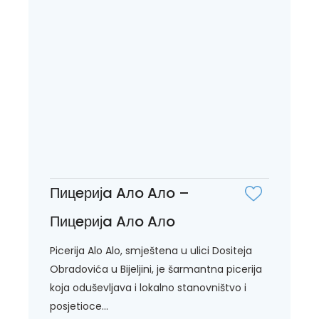
Пицeријa Aлo Aлo –
Пицeријa Aлo Aлo
Picerija Alo Alo, smještena u ulici Dositeja
Obradovića u Bijeljini, je šarmantna picerija
koja oduševljava i lokalno stanovništvo i
posjetioce...