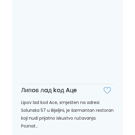
Липoв лaд koд Aцe
Lipov lad kod Ace, smješten na adresi
Solunska 57 u Bijeljini, je šarmantan restoran
koji nudi prijatno iskustvo ručavanja.
Poznat...