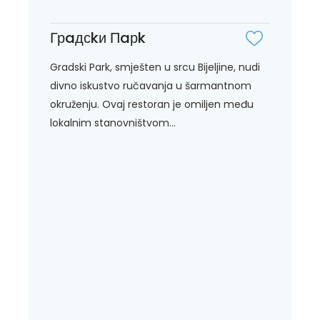
Грaдсkи Пaрk
Gradski Park, smješten u srcu Bijeljine, nudi
divno iskustvo ručavanja u šarmantnom
okruženju. Ovaj restoran je omiljen među
lokalnim stanovništvom...