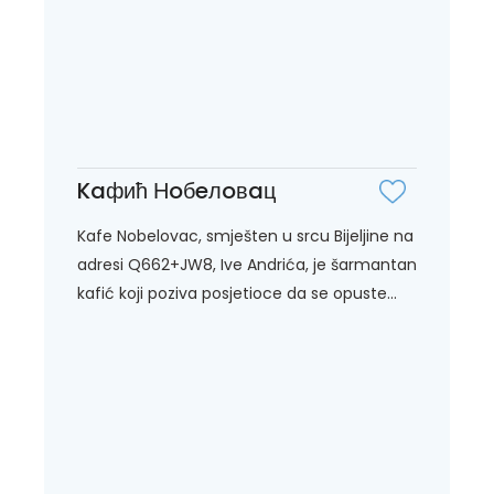
Kaфић Нoбeлoвaц
Kafe Nobelovac, smješten u srcu Bijeljine na
adresi Q662+JW8, Ive Andrića, je šarmantan
kafić koji poziva posjetioce da se opuste...