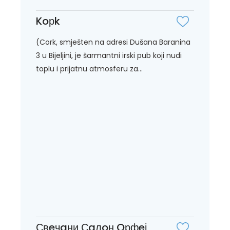
Koрk
(Cork, smješten na adresi Dušana Baranina
3 u Bijeljini, je šarmantni irski pub koji nudi
toplu i prijatnu atmosferu za...
Свeчaни Сaлoн Oрфeј