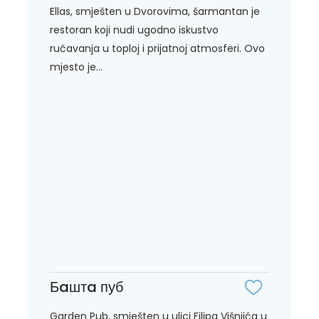
Ellas, smješten u Dvorovima, šarmantan je
restoran koji nudi ugodno iskustvo
ručavanja u toploj i prijatnoj atmosferi. Ovo
mjesto je...
Бaштa пуб
Garden Pub, smješten u ulici Filipa Višnjića u