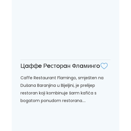
Цaффe Рeстoрaн Флaмингo
Caffe Restaurant Flamingo, smješten na
Dušana Baranjina u Bijeljini, je prelijep
restoran koji kombinuje šarm kafića s
bogatom ponudom restorana....