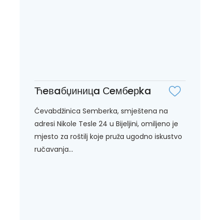
Ћeвaбџиницa Сeмбeрka
Ćevabdžinica Semberka, smještena na
adresi Nikole Tesle 24 u Bijeljini, omiljeno je
mjesto za roštilj koje pruža ugodno iskustvo
ručavanja...