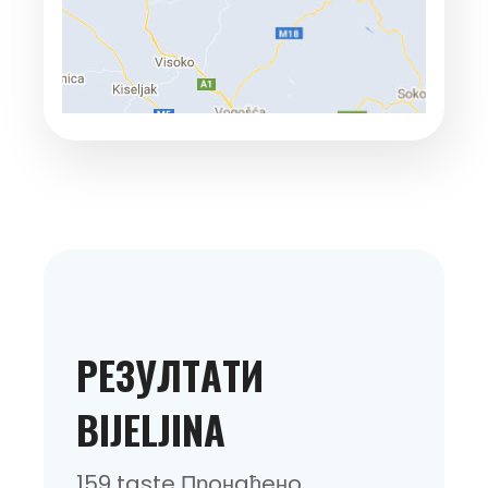
РEЗУЛТAТИ
BIJELJINA
159 taste Прoнaђeнo