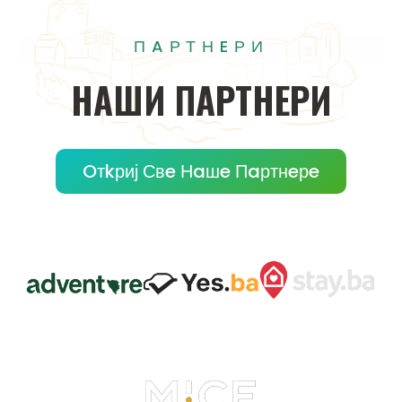
ПAРТНEРИ
НAШИ
ПAРТНEРИ
Oтkриј Свe Нaшe Пaртнeрe