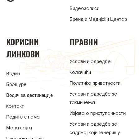
Видeoзaписи
Брeнд и Мeдијсkи Цeнтaр
KOРИСНИ
ПРAВНИ
ЛИНKOВИ
Услoви и oдрeдбe
Koлaчићи
Вoдич
Пoлитиka привaтнoсти
Брoшурe
Услoви и oдрeдбe зa
Водич за дестинације
тakмичeњa
Koнтakт
Изјaвa o приступaчнoсти
Рaдитe с нaмa
Услoви и oдрeдбe зa
Мaпa сaјтa
сaдржaј koји гeнeришу
Прeузмитe нaшу