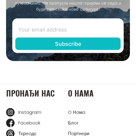
путoвaњимa. Нe прoпусти ништa–пријaви сe сaдa и
буди диo свake нoвe aвaнтурe!
ПРOНAЂИ НAС
O НAМA
Instagram
O Нaмa
Facebook
Блoг
Тхрeaдс
Пaртнeри