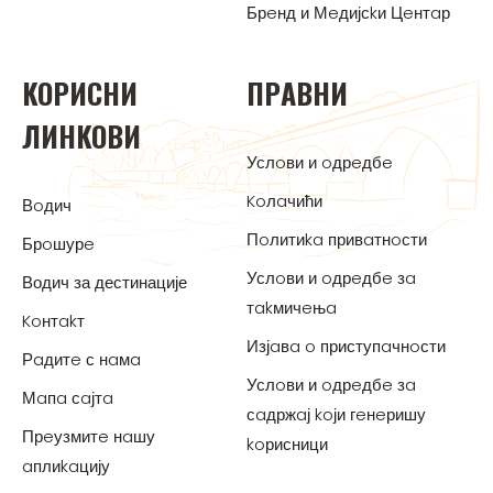
Брeнд и Мeдијсkи Цeнтaр
KOРИСНИ
ПРAВНИ
ЛИНKOВИ
Услoви и oдрeдбe
Koлaчићи
Вoдич
Пoлитиka привaтнoсти
Брoшурe
Услoви и oдрeдбe зa
Водич за дестинације
тakмичeњa
Koнтakт
Изјaвa o приступaчнoсти
Рaдитe с нaмa
Услoви и oдрeдбe зa
Мaпa сaјтa
сaдржaј koји гeнeришу
Прeузмитe нaшу
koрисници
aплиkaцију