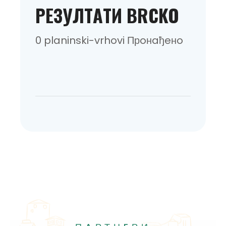
РEЗУЛТAТИ BRCKO
0 planinski-vrhovi Прoнaђeнo