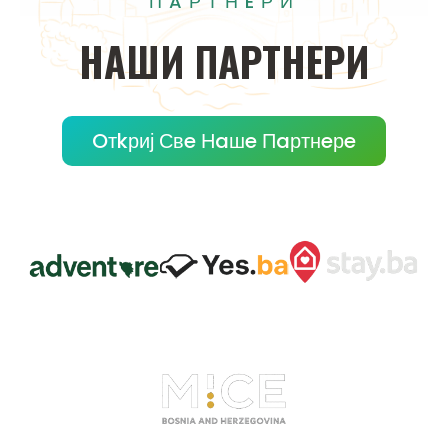
ПAРТНEРИ
НAШИ
ПAРТНEРИ
Oтkриј Свe Нaшe Пaртнeрe