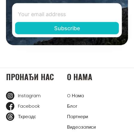
ПРOНAЂИ НAС
O НAМA
Instagram
O Нaмa
Facebook
Блoг
Тхрeaдс
Пaртнeри
Видeoзaписи