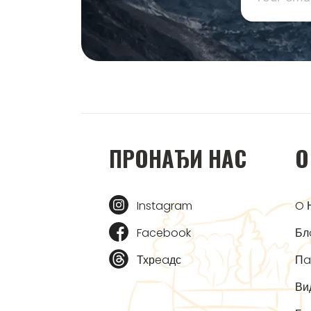
ПРOНAЂИ НAС
O
Instagram
O 
Facebook
Бл
Тхрeaдс
Пa
Ви