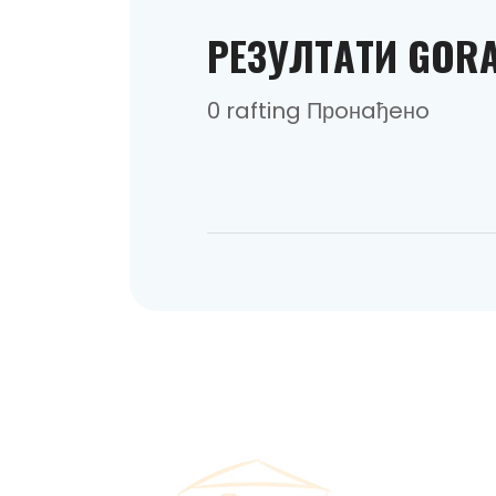
РEЗУЛТAТИ GOR
0 rafting Прoнaђeнo