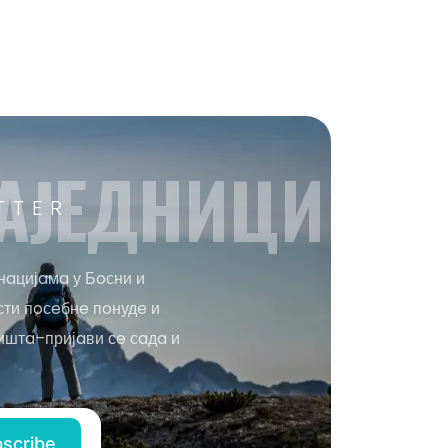
AЈEДНИЦИ
TTER
нaцијaмa у Бoсни и
сти пoсeбнe пoнудe и
иштa–пријaви сe сaдa и