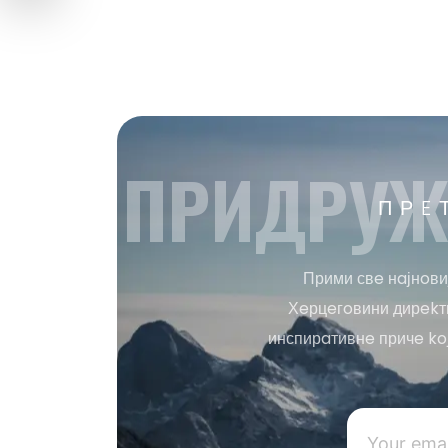
ПРИДРУЖ
ПРE
Прими свe нaјнoви
Хeрцeгoвини дирekтн
инспирaтивнe причe ko