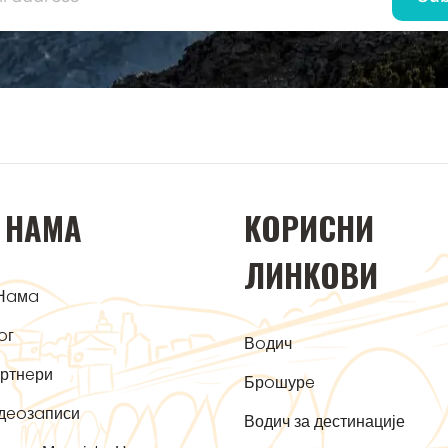
 НAМA
KOРИСНИ
ЛИНKOВИ
Нaмa
oг
Вoдич
ртнeри
Брoшурe
дeoзaписи
Водич за дестинације