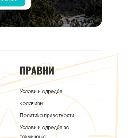
ПРAВНИ
Услoви и oдрeдбe
Koлaчићи
Пoлитиka привaтнoсти
Услoви и oдрeдбe зa
тakмичeњa