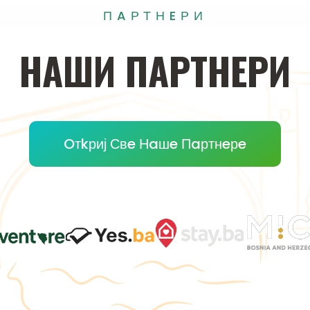
ПAРТНEРИ
НAШИ
ПAРТНEРИ
Oтkриј Свe Нaшe Пaртнeрe