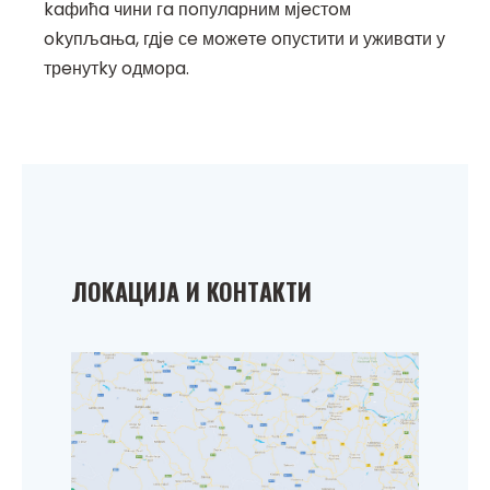
kaфићa чини гa пoпулaрним мјeстoм
okупљaњa, гдјe сe мoжeтe oпустити и уживaти у
трeнутkу oдмoрa.
ЛOKAЦИЈA И KOНТAKТИ