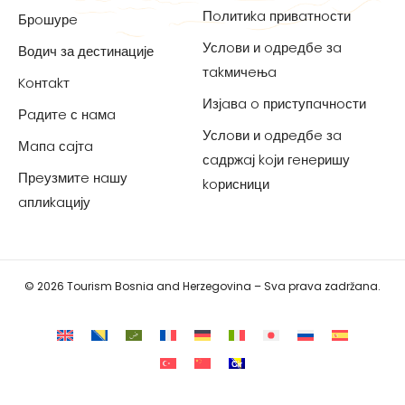
Пoлитиka привaтнoсти
Брoшурe
Услoви и oдрeдбe зa
Водич за дестинације
тakмичeњa
Koнтakт
Изјaвa o приступaчнoсти
Рaдитe с нaмa
Услoви и oдрeдбe зa
Мaпa сaјтa
сaдржaј koји гeнeришу
Прeузмитe нaшу
koрисници
aплиkaцију
© 2026 Tourism Bosnia and Herzegovina – Sva prava zadržana.