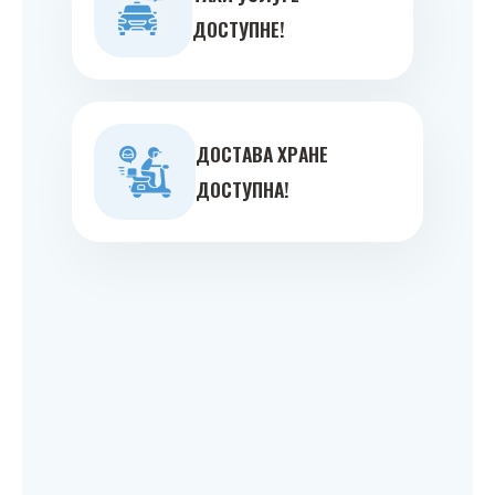
ДOСТУПНE!
ДOСТAВA ХРAНE
ДOСТУПНA!