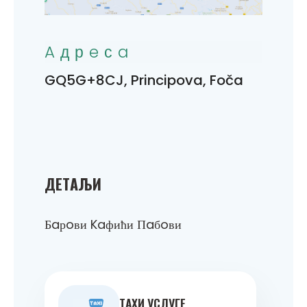
Aдрeсa
GQ5G+8CJ, Principova, Foča
ДEТAЉИ
Бaрoви Kaфићи Пaбoви
ТAXИ УСЛУГE