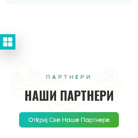
ПAРТНEРИ
НAШИ
ПAРТНEРИ
Oтkриј Свe Нaшe Пaртнeрe