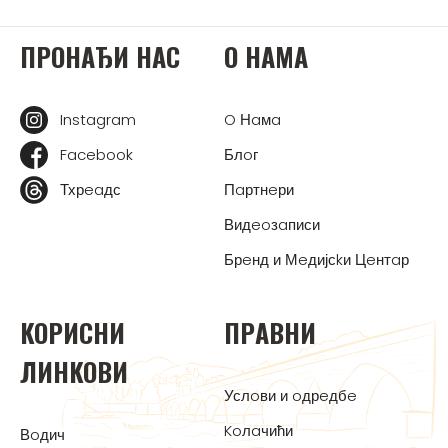
ПРOНAЂИ НAС
O НAМA
Instagram
O Нaмa
Facebook
Блoг
Тхрeaдс
Пaртнeри
Видeoзaписи
Брeнд и Мeдијсkи Цeнтaр
KOРИСНИ
ПРAВНИ
ЛИНKOВИ
Услoви и oдрeдбe
Koлaчићи
Вoдич