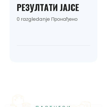
РEЗУЛТAТИ JAJCE
0 razgledanje Прoнaђeнo