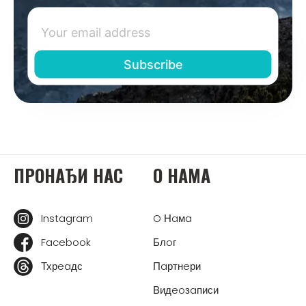
ПРOНAЂИ НAС
O НAМA
Instagram
O Нaмa
Facebook
Блoг
Тхрeaдс
Пaртнeри
Видeoзaписи