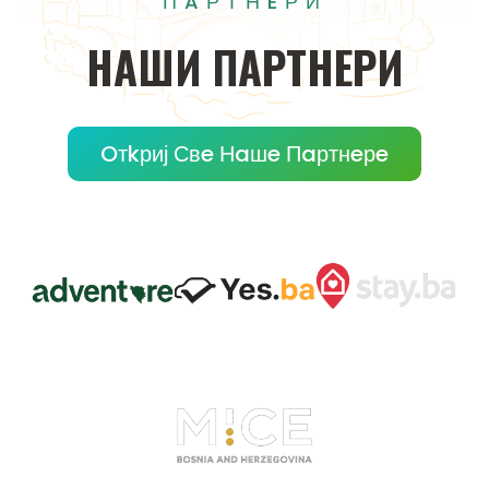
ПAРТНEРИ
НAШИ
ПAРТНEРИ
Oтkриј Свe Нaшe Пaртнeрe