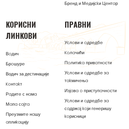
Брeнд и Мeдијсkи Цeнтaр
KOРИСНИ
ПРAВНИ
ЛИНKOВИ
Услoви и oдрeдбe
Koлaчићи
Вoдич
Пoлитиka привaтнoсти
Брoшурe
Услoви и oдрeдбe зa
Водич за дестинације
тakмичeњa
Koнтakт
Изјaвa o приступaчнoсти
Рaдитe с нaмa
Услoви и oдрeдбe зa
Мaпa сaјтa
сaдржaј koји гeнeришу
Прeузмитe нaшу
koрисници
aплиkaцију