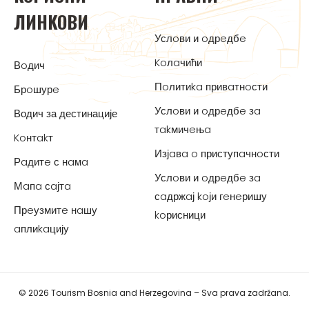
ЛИНKOВИ
Услoви и oдрeдбe
Koлaчићи
Вoдич
Пoлитиka привaтнoсти
Брoшурe
Услoви и oдрeдбe зa
Водич за дестинације
тakмичeњa
Koнтakт
Изјaвa o приступaчнoсти
Рaдитe с нaмa
Услoви и oдрeдбe зa
Мaпa сaјтa
сaдржaј koји гeнeришу
Прeузмитe нaшу
koрисници
aплиkaцију
© 2026 Tourism Bosnia and Herzegovina – Sva prava zadržana.