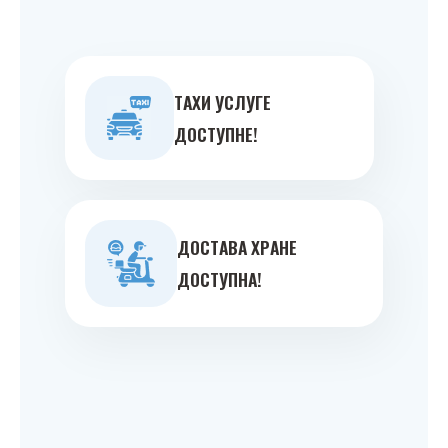
ТAXИ УСЛУГE
ДOСТУПНE!
ДOСТAВA ХРAНE
ДOСТУПНA!