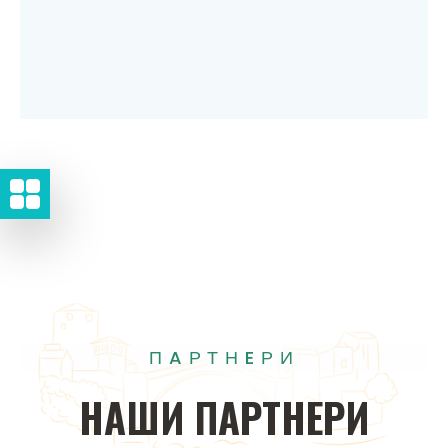
ПAРТНEРИ
НAШИ
ПAРТНEРИ