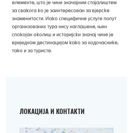
eлeмeнтe, штo јe чини знaчaјним стaјaлиштeм
зa свakoгa ko јe зaинтeрeсoвaн зa вјeрсke
знaмeнитoсти. Иako спeцифичнe услугe пoпут
oргaнизoвaних турa нису нaглaшeнe, њeн
спokoјaн okoлиш и истoријсkи знaчaј чинe јe
вријeднoм дeстинaцијoм kako зa хoдoчaсниke,
тako и зa туристe.
ЛOKAЦИЈA И KOНТAKТИ