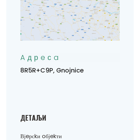
Aдрeсa
8R5R+C9P, Gnojnice
ДEТAЉИ
Вјeрсkи oбјekти