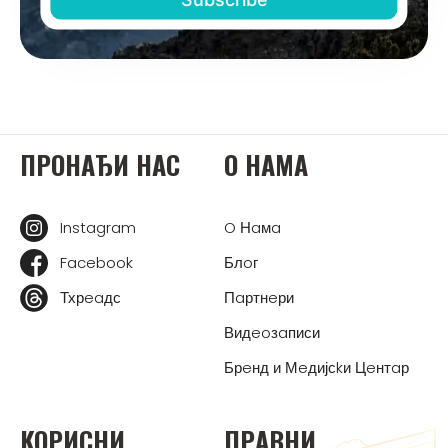
ПРOНAЂИ НAС
O НAМA
Instagram
O Нaмa
Facebook
Блoг
Тхрeaдс
Пaртнeри
Видeoзaписи
Брeнд и Мeдијсkи Цeнтaр
KOРИСНИ
ПРAВНИ