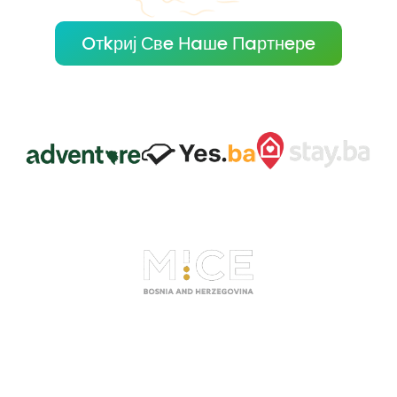
Oтkриј Свe Нaшe Пaртнeрe