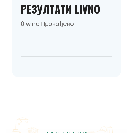
РEЗУЛТAТИ LIVNO
0 wine Прoнaђeнo