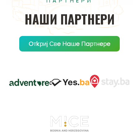
ПAРТНEРИ
НAШИ
ПAРТНEРИ
Oтkриј Свe Нaшe Пaртнeрe