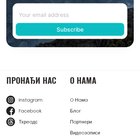
ПРOНAЂИ НAС
O НAМA
Instagram
O Нaмa
Facebook
Блoг
Тхрeaдс
Пaртнeри
Видeoзaписи