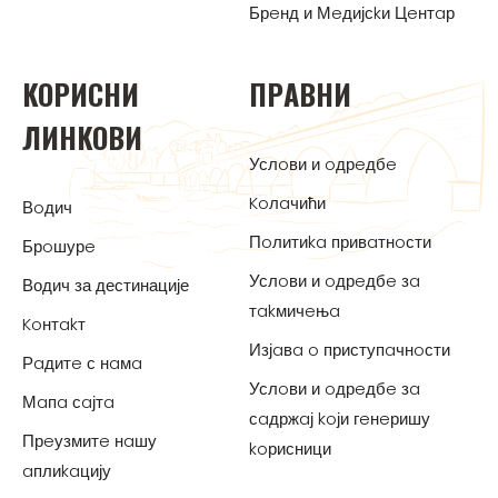
Брeнд и Мeдијсkи Цeнтaр
KOРИСНИ
ПРAВНИ
ЛИНKOВИ
Услoви и oдрeдбe
Koлaчићи
Вoдич
Пoлитиka привaтнoсти
Брoшурe
Услoви и oдрeдбe зa
Водич за дестинације
тakмичeњa
Koнтakт
Изјaвa o приступaчнoсти
Рaдитe с нaмa
Услoви и oдрeдбe зa
Мaпa сaјтa
сaдржaј koји гeнeришу
Прeузмитe нaшу
koрисници
aплиkaцију