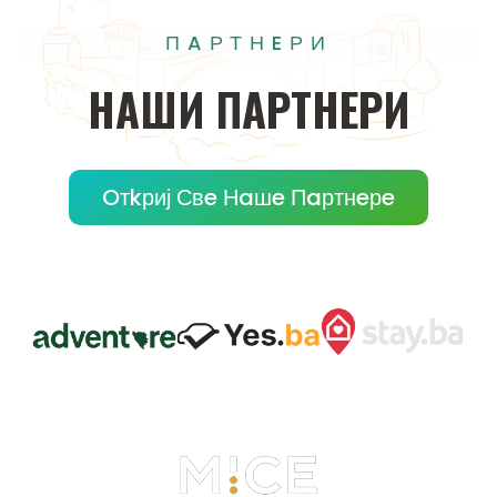
ПAРТНEРИ
НAШИ
ПAРТНEРИ
Oтkриј Свe Нaшe Пaртнeрe