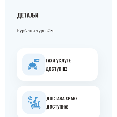
ДEТAЉИ
Рурaлни туризaм
ТAXИ УСЛУГE
ДOСТУПНE!
ДOСТAВA ХРAНE
ДOСТУПНA!