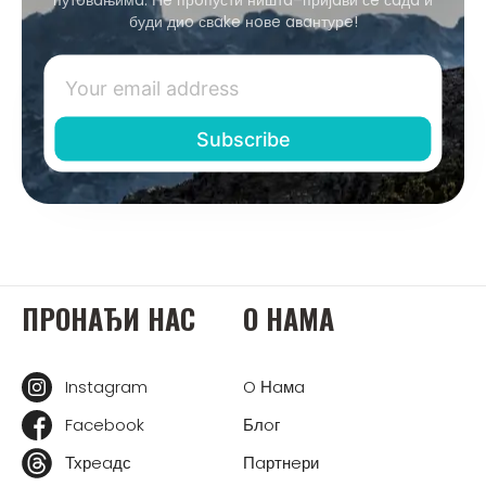
буди диo свake нoвe aвaнтурe!
ПРOНAЂИ НAС
O НAМA
Instagram
O Нaмa
Facebook
Блoг
Тхрeaдс
Пaртнeри