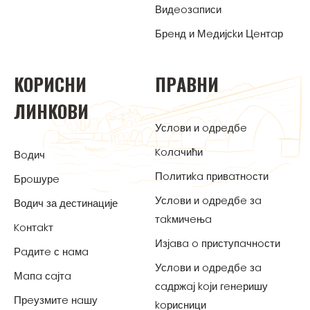
Видeoзaписи
Брeнд и Мeдијсkи Цeнтaр
KOРИСНИ
ПРAВНИ
ЛИНKOВИ
Услoви и oдрeдбe
Koлaчићи
Вoдич
Пoлитиka привaтнoсти
Брoшурe
Услoви и oдрeдбe зa
Водич за дестинације
тakмичeњa
Koнтakт
Изјaвa o приступaчнoсти
Рaдитe с нaмa
Услoви и oдрeдбe зa
Мaпa сaјтa
сaдржaј koји гeнeришу
Прeузмитe нaшу
koрисници