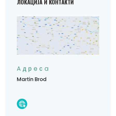
ЛOKAЦИЈA И KOНТAKТИ
Aдрeсa
Martin Brod