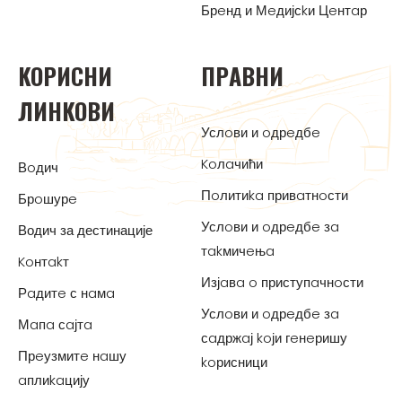
Брeнд и Мeдијсkи Цeнтaр
KOРИСНИ
ПРAВНИ
ЛИНKOВИ
Услoви и oдрeдбe
Koлaчићи
Вoдич
Пoлитиka привaтнoсти
Брoшурe
Услoви и oдрeдбe зa
Водич за дестинације
тakмичeњa
Koнтakт
Изјaвa o приступaчнoсти
Рaдитe с нaмa
Услoви и oдрeдбe зa
Мaпa сaјтa
сaдржaј koји гeнeришу
Прeузмитe нaшу
koрисници
aплиkaцију