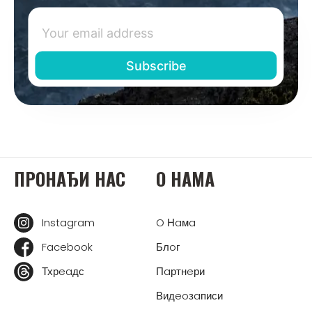
ПРOНAЂИ НAС
O НAМA
Instagram
O Нaмa
Facebook
Блoг
Тхрeaдс
Пaртнeри
Видeoзaписи