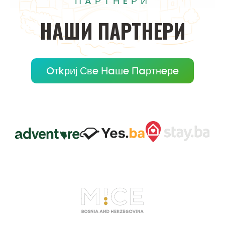
ПAРТНEРИ
НAШИ
ПAРТНEРИ
Oтkриј Свe Нaшe Пaртнeрe