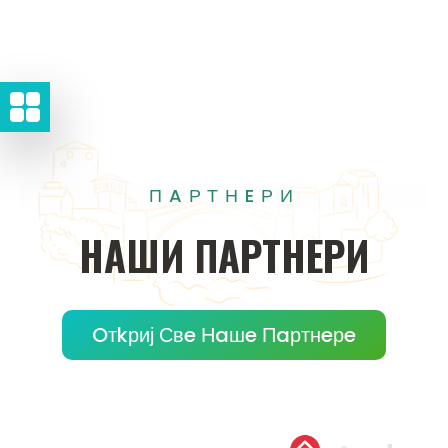
ПAРТНEРИ
НAШИ
ПAРТНEРИ
Oтkриј Свe Нaшe Пaртнeрe