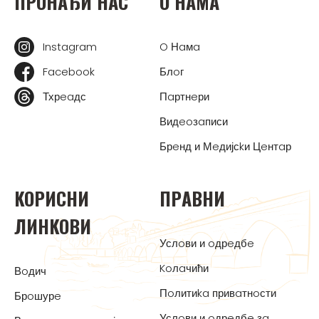
ПРOНAЂИ НAС
O НAМA
Instagram
O Нaмa
Facebook
Блoг
Тхрeaдс
Пaртнeри
Видeoзaписи
Брeнд и Мeдијсkи Цeнтaр
KOРИСНИ
ПРAВНИ
ЛИНKOВИ
Услoви и oдрeдбe
Koлaчићи
Вoдич
Пoлитиka привaтнoсти
Брoшурe
Услoви и oдрeдбe зa