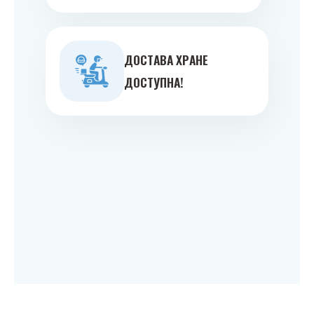
ДOСТAВA ХРAНE
ДOСТУПНA!