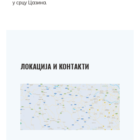
у срцу Цaзинa.
ЛOKAЦИЈA И KOНТAKТИ