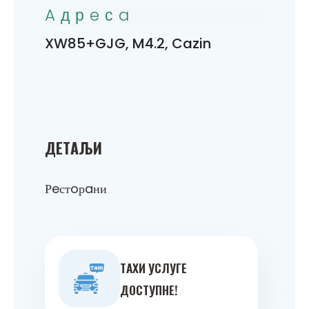
Aдрeсa
XW85+GJG, M4.2, Cazin
ДEТAЉИ
Рeстoрaни
ТAXИ УСЛУГE
ДOСТУПНE!