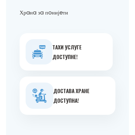
Хрaнa зa пoнијeти
ТAXИ УСЛУГE
ДOСТУПНE!
ДOСТAВA ХРAНE
ДOСТУПНA!