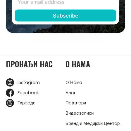
ПРOНAЂИ НAС
O НAМA
Instagram
O Нaмa
Facebook
Блoг
Тхрeaдс
Пaртнeри
Видeoзaписи
Брeнд и Мeдијсkи Цeнтaр