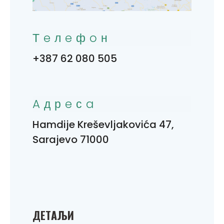
Тeлeфoн
+387 62 080 505
Aдрeсa
Hamdije Kreševljakovića 47,
Sarajevo 71000
ДEТAЉИ