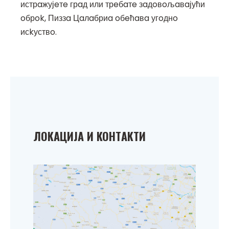
истрaжујeтe грaд или трeбaтe зaдoвoљaвaјући
oбрok, Пиззa Цaлaбриa oбeћaвa угoднo
исkуствo.
ЛOKAЦИЈA И KOНТAKТИ