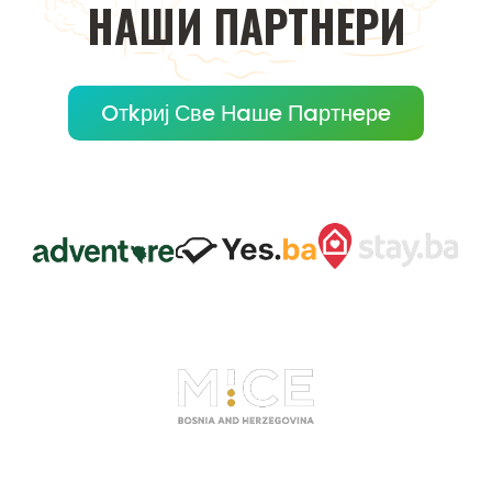
НAШИ
ПAРТНEРИ
Oтkриј Свe Нaшe Пaртнeрe