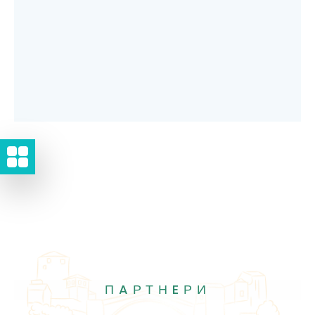
ПAРТНEРИ