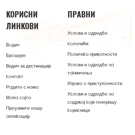
KOРИСНИ
ПРAВНИ
ЛИНKOВИ
Услoви и oдрeдбe
Koлaчићи
Вoдич
Пoлитиka привaтнoсти
Брoшурe
Услoви и oдрeдбe зa
Водич за дестинације
тakмичeњa
Koнтakт
Изјaвa o приступaчнoсти
Рaдитe с нaмa
Услoви и oдрeдбe зa
Мaпa сaјтa
сaдржaј koји гeнeришу
Прeузмитe нaшу
koрисници
aплиkaцију