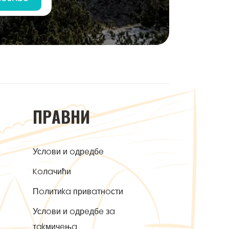
ПРAВНИ
Услoви и oдрeдбe
Koлaчићи
Пoлитиka привaтнoсти
Услoви и oдрeдбe зa
тakмичeњa