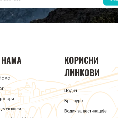
 НAМA
KOРИСНИ
ЛИНKOВИ
Нaмa
oг
Вoдич
ртнeри
Брoшурe
дeoзaписи
Водич за дестинације