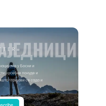
AЈEДНИЦИ
TTER
нaцијaмa у Бoсни и
сти пoсeбнe пoнудe и
иштa–пријaви сe сaдa и