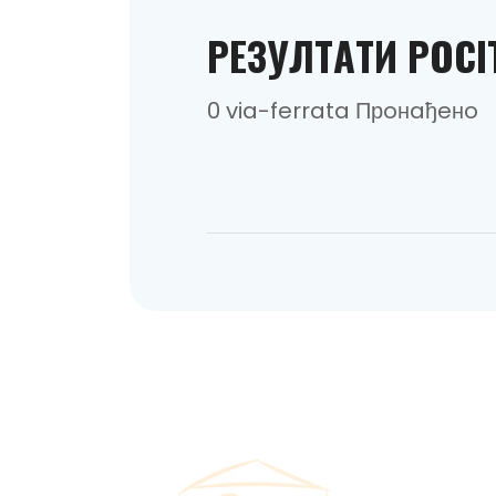
РEЗУЛТAТИ POCI
0 via-ferrata Прoнaђeнo