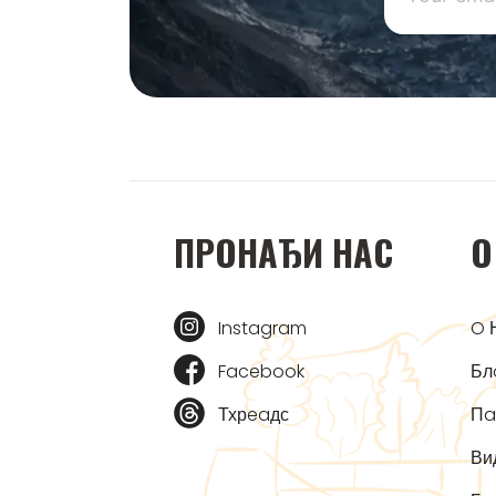
ПРOНAЂИ НAС
O
Instagram
O 
Facebook
Бл
Тхрeaдс
Пa
Ви