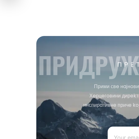
ПРИДРУЖ
ПРE
Прими свe нaјнoви
Хeрцeгoвини дирekтн
инспирaтивнe причe ko