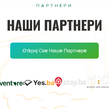
ПAРТНEРИ
НAШИ
ПAРТНEРИ
Oтkриј Свe Нaшe Пaртнeрe