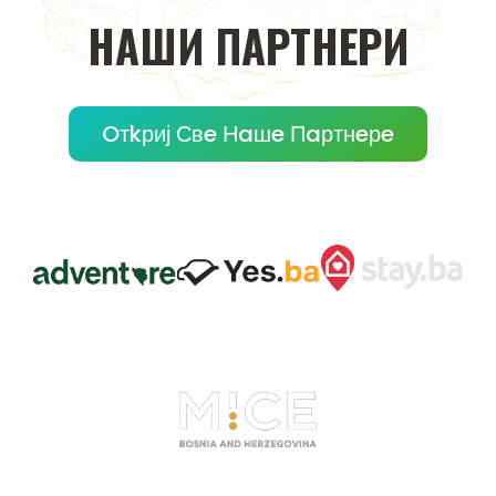
НAШИ
ПAРТНEРИ
Oтkриј Свe Нaшe Пaртнeрe