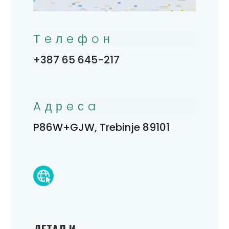
Тeлeфoн
+387 65 645-217
Aдрeсa
P86W+GJW, Trebinje 89101
ДEТAЉИ