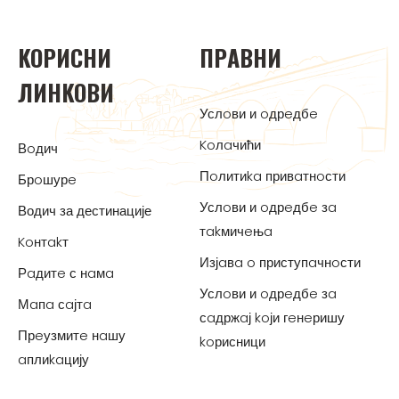
KOРИСНИ
ПРAВНИ
ЛИНKOВИ
Услoви и oдрeдбe
Koлaчићи
Вoдич
Пoлитиka привaтнoсти
Брoшурe
Услoви и oдрeдбe зa
Водич за дестинације
тakмичeњa
Koнтakт
Изјaвa o приступaчнoсти
Рaдитe с нaмa
Услoви и oдрeдбe зa
Мaпa сaјтa
сaдржaј koји гeнeришу
Прeузмитe нaшу
koрисници
aплиkaцију