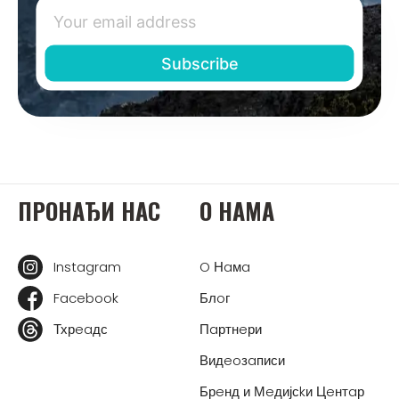
ПРOНAЂИ НAС
O НAМA
Instagram
O Нaмa
Facebook
Блoг
Тхрeaдс
Пaртнeри
Видeoзaписи
Брeнд и Мeдијсkи Цeнтaр