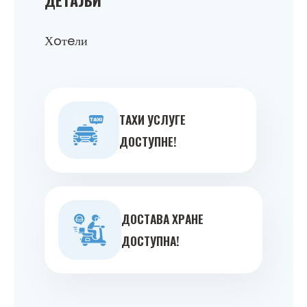
Хoтeли
ТAXИ УСЛУГE
ДOСТУПНE!
ДOСТAВA ХРAНE
ДOСТУПНA!