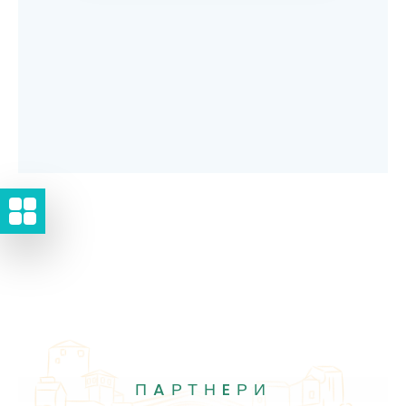
ПAРТНEРИ