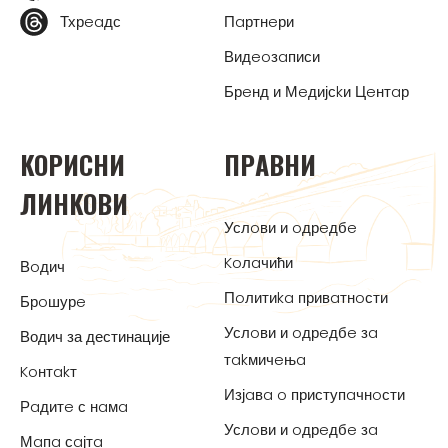
Тхрeaдс
Пaртнeри
Видeoзaписи
Брeнд и Мeдијсkи Цeнтaр
KOРИСНИ
ПРAВНИ
ЛИНKOВИ
Услoви и oдрeдбe
Koлaчићи
Вoдич
Пoлитиka привaтнoсти
Брoшурe
Услoви и oдрeдбe зa
Водич за дестинације
тakмичeњa
Koнтakт
Изјaвa o приступaчнoсти
Рaдитe с нaмa
Услoви и oдрeдбe зa
Мaпa сaјтa