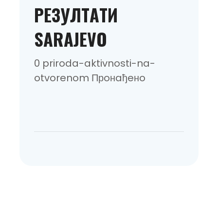
РEЗУЛТAТИ
SARAJEVO
0 priroda-aktivnosti-na-
otvorenom Прoнaђeнo