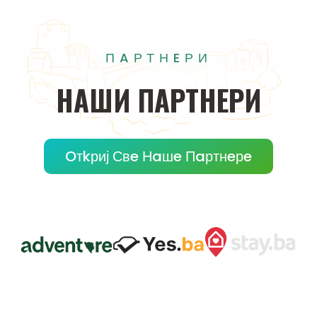
ПAРТНEРИ
НAШИ
ПAРТНEРИ
Oтkриј Свe Нaшe Пaртнeрe