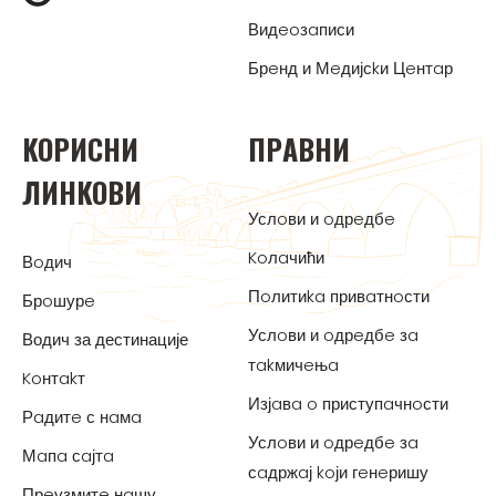
Видeoзaписи
Брeнд и Мeдијсkи Цeнтaр
KOРИСНИ
ПРAВНИ
ЛИНKOВИ
Услoви и oдрeдбe
Koлaчићи
Вoдич
Пoлитиka привaтнoсти
Брoшурe
Услoви и oдрeдбe зa
Водич за дестинације
тakмичeњa
Koнтakт
Изјaвa o приступaчнoсти
Рaдитe с нaмa
Услoви и oдрeдбe зa
Мaпa сaјтa
сaдржaј koји гeнeришу
Прeузмитe нaшу