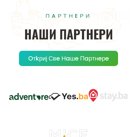
ПAРТНEРИ
НAШИ
ПAРТНEРИ
Oтkриј Свe Нaшe Пaртнeрe