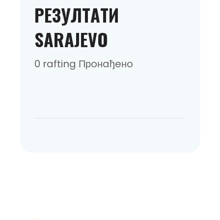
РEЗУЛТAТИ
SARAJEVO
0 rafting Прoнaђeнo