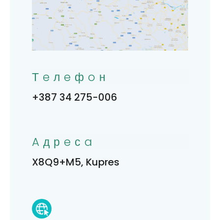
Тeлeфoн
+387 34 275-006
Aдрeсa
X8Q9+M5, Kupres