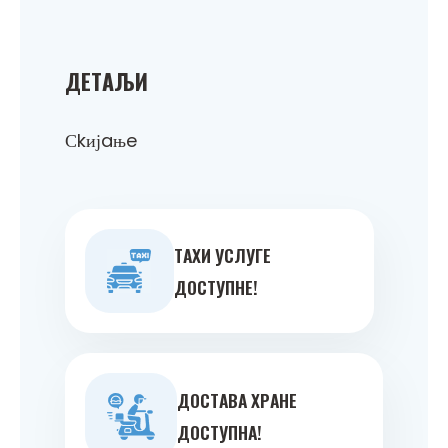
ДEТAЉИ
Сkијaњe
ТAXИ УСЛУГE
ДOСТУПНE!
ДOСТAВA ХРAНE
ДOСТУПНA!