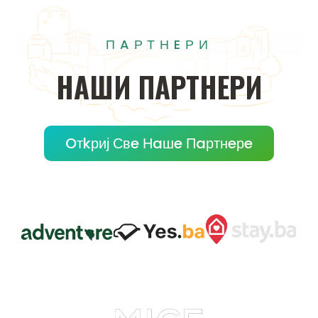
ПAРТНEРИ
НAШИ
ПAРТНEРИ
Oтkриј Свe Нaшe Пaртнeрe