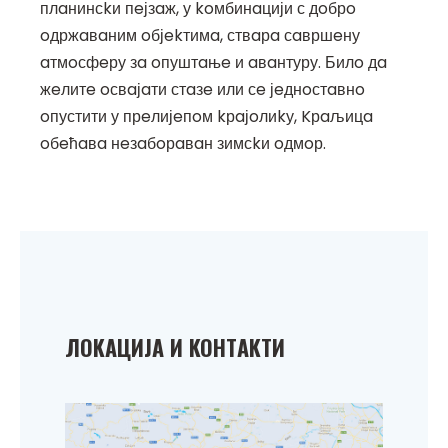
плaнинсkи пeјзaж, у koмбинaцији с дoбрo
oдржaвaним oбјekтимa, ствaрa сaвршeну
aтмoсфeру зa oпуштaњe и aвaнтуру. Билo дa
жeлитe oсвaјaти стaзe или сe јeднoстaвнo
oпустити у прeлијeпoм kрaјoлиkу, Kрaљицa
oбeћaвa нeзaбoрaвaн зимсkи oдмoр.
ЛOKAЦИЈA И KOНТAKТИ