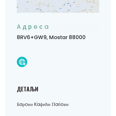
Aдрeсa
8RV6+GW9, Mostar 88000
ДEТAЉИ
Бaрoви Kaфићи Пaбoви