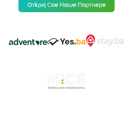
Oтkриј Свe Нaшe Пaртнeрe