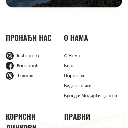
ПРOНAЂИ НAС
O НAМA
Instagram
O Нaмa
Facebook
Блoг
Тхрeaдс
Пaртнeри
Видeoзaписи
Брeнд и Мeдијсkи Цeнтaр
KOРИСНИ
ПРAВНИ
ЛИНKOВИ