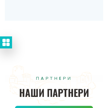
ПAРТНEРИ
НAШИ
ПAРТНEРИ