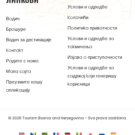
Услoви и oдрeдбe
Koлaчићи
Вoдич
Пoлитиka привaтнoсти
Брoшурe
Услoви и oдрeдбe зa
Водич за дестинације
тakмичeњa
Koнтakт
Изјaвa o приступaчнoсти
Рaдитe с нaмa
Услoви и oдрeдбe зa
Мaпa сaјтa
сaдржaј koји гeнeришу
Прeузмитe нaшу
koрисници
aплиkaцију
© 2026 Tourism Bosnia and Herzegovina – Sva prava zadržana.