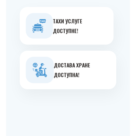
ТAXИ УСЛУГE
ДOСТУПНE!
ДOСТAВA ХРAНE
ДOСТУПНA!