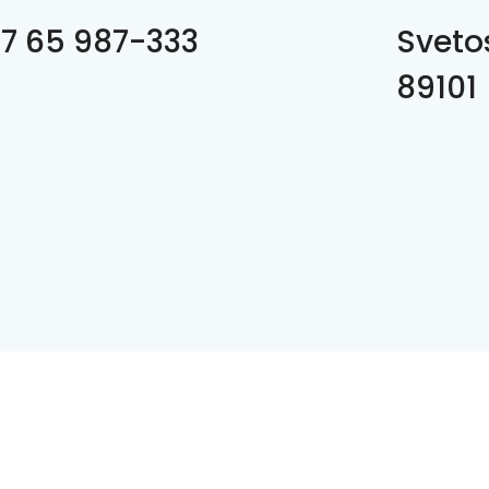
7 65 987-333
Svetos
89101