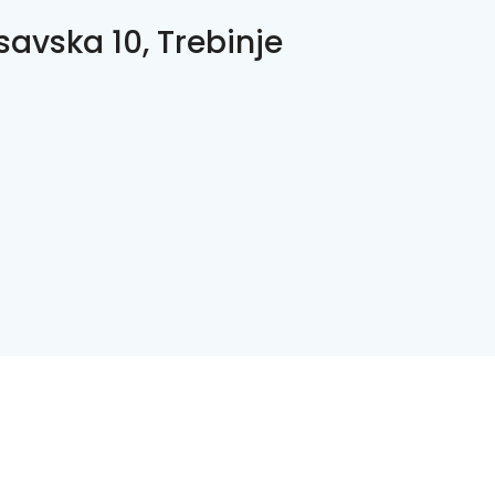
avska 10, Trebinje