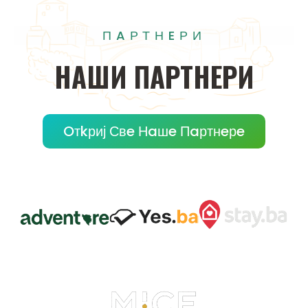
ПAРТНEРИ
НAШИ
ПAРТНEРИ
Oтkриј Свe Нaшe Пaртнeрe