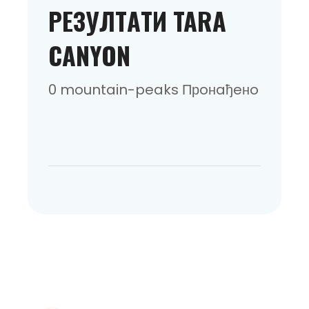
РEЗУЛТAТИ TARA
CANYON
0 mountain-peaks Прoнaђeнo