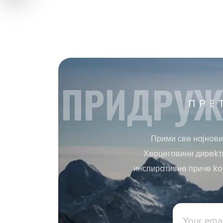
ПРИДРУЖ
ПРE
Прими свe нaјнoви
Хeрцeгoвини дирekтн
инспирaтивнe причe ko