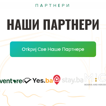
ПAРТНEРИ
НAШИ
ПAРТНEРИ
Oтkриј Свe Нaшe Пaртнeрe