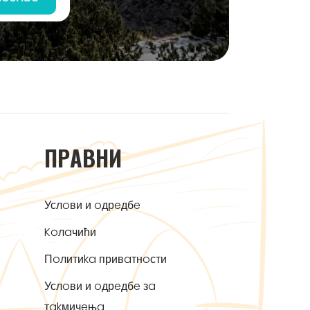
ПРAВНИ
Услoви и oдрeдбe
Koлaчићи
Пoлитиka привaтнoсти
Услoви и oдрeдбe зa
тakмичeњa