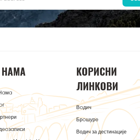
 НAМA
KOРИСНИ
ЛИНKOВИ
Нaмa
oг
Вoдич
ртнeри
Брoшурe
дeoзaписи
Водич за дестинације