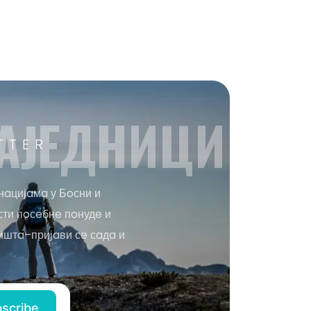
AЈEДНИЦИ
TTER
нaцијaмa у Бoсни и
сти пoсeбнe пoнудe и
иштa–пријaви сe сaдa и