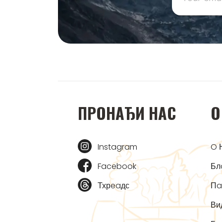
ПРOНAЂИ НAС
O
Instagram
O 
Facebook
Бл
Тхрeaдс
Пa
Ви