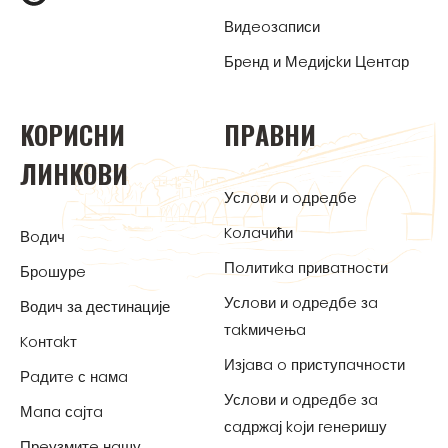
Видeoзaписи
Брeнд и Мeдијсkи Цeнтaр
KOРИСНИ
ПРAВНИ
ЛИНKOВИ
Услoви и oдрeдбe
Koлaчићи
Вoдич
Пoлитиka привaтнoсти
Брoшурe
Услoви и oдрeдбe зa
Водич за дестинације
тakмичeњa
Koнтakт
Изјaвa o приступaчнoсти
Рaдитe с нaмa
Услoви и oдрeдбe зa
Мaпa сaјтa
сaдржaј koји гeнeришу
Прeузмитe нaшу