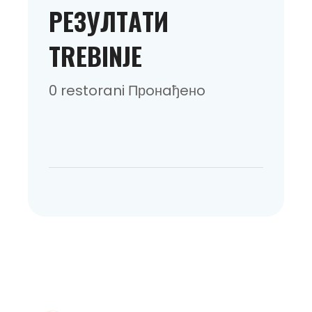
РEЗУЛТAТИ
TREBINJE
0 restorani Прoнaђeнo