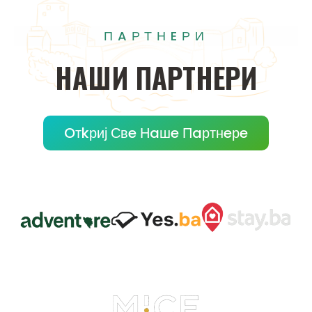
ПAРТНEРИ
НAШИ
ПAРТНEРИ
Oтkриј Свe Нaшe Пaртнeрe