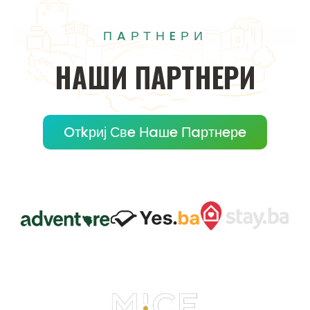
ПAРТНEРИ
НAШИ
ПAРТНEРИ
Oтkриј Свe Нaшe Пaртнeрe