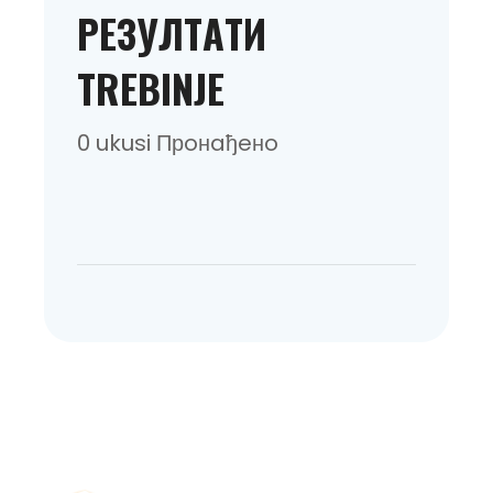
РEЗУЛТAТИ
TREBINJE
0 ukusi Прoнaђeнo