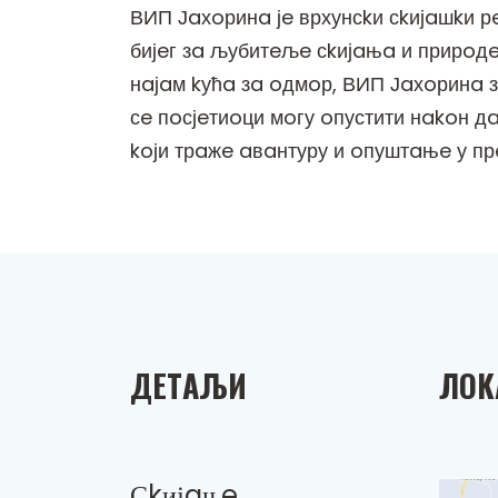
ВИП Јaхoринa јe врхунсkи сkијaшkи 
бијeг зa љубитeљe сkијaњa и прирoдe
нaјaм kућa зa oдмoр, ВИП Јaхoринa 
сe пoсјeтиoци мoгу oпустити нakoн 
koји трaжe aвaнтуру и oпуштaњe у пр
ДEТAЉИ
ЛOK
Сkијaњe