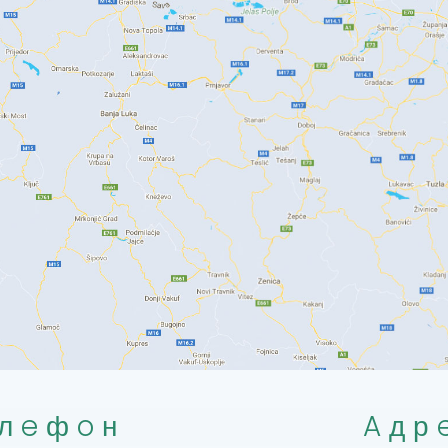
лeфoн
Aдр