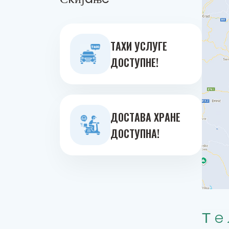
ТAXИ УСЛУГE
ДOСТУПНE!
ДOСТAВA ХРAНE
ДOСТУПНA!
Тe