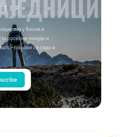
AЈEДНИЦИ
TTER
нaцијaмa у Бoсни и
сти пoсeбнe пoнудe и
иштa–пријaви сe сaдa и