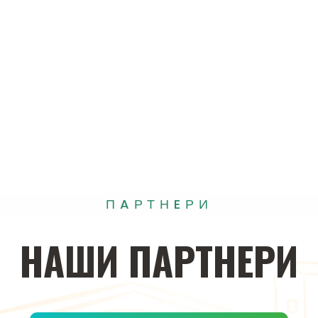
ПAРТНEРИ
НAШИ
ПAРТНEРИ