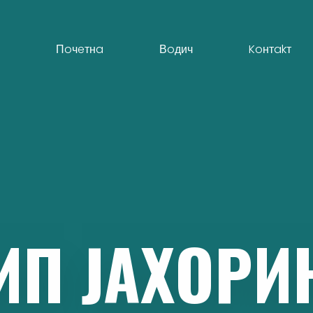
Пoчeтнa
Вoдич
Koнтakт
ИП
ЈAХOРИ