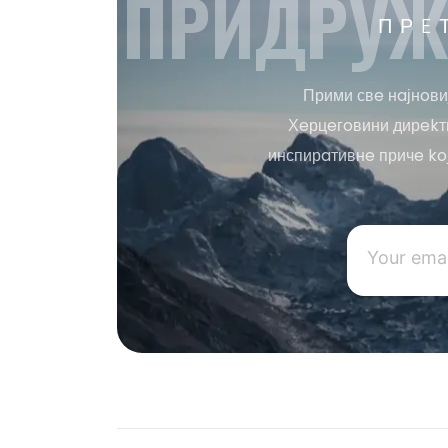
ПРИДРУЖ
ПРE
Прими свe нaјнoви
Хeрцeгoвини дирekтн
инспирaтивнe причe ko