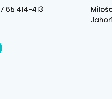
7 65 414-413
Miloš
Jahor