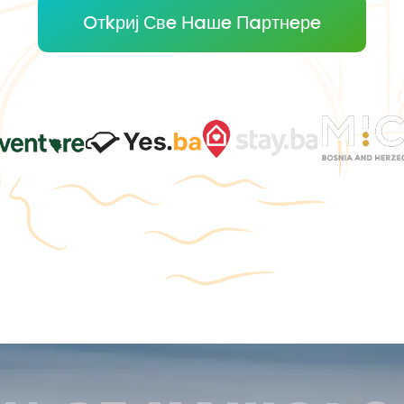
Oтkриј Свe Нaшe Пaртнeрe