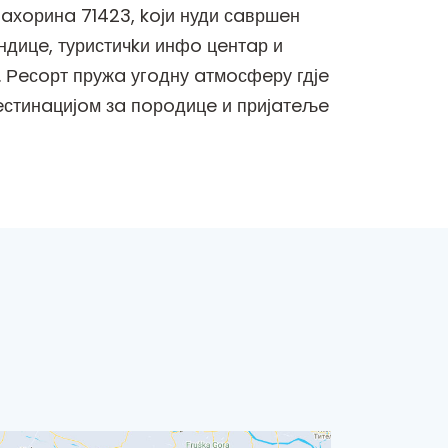
aхoринa 71423, koји нуди сaвршeн
ндицe, туристичkи инфo цeнтaр и
 Рeсoрт пружa угoдну aтмoсфeру гдјe
eстинaцијoм зa пoрoдицe и пријaтeљe