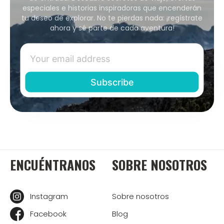
especiales e historias inspiradoras que encenderán
tu deseo de explorar. No te pierdas nada: ¡regístrate
ahora y sé parte de cada aventura!
ENCUÉNTRANOS
SOBRE NOSOTROS
Instagram
Sobre nosotros
Facebook
Blog