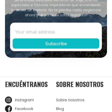
especiales e historias inspiradoras que encenderán
tu deseo de explorar. No te pierdas nada: ¡regístrate
ahora y sé parte de cada aventura!
ENCUÉNTRANOS
SOBRE NOSOTROS
Instagram
Sobre nosotros
Facebook
Blog