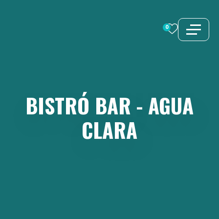
Saltar
al
0
contenido
BISTRÓ
BAR
-
AGUA
CLARA