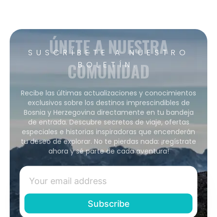
ÚNETE A NUESTRA
SUSCRÍBETE A NUESTRO
COMUNIDAD
BOLETÍN.
Recibe las últimas actualizaciones y conocimientos
exclusivos sobre los destinos imprescindibles de
Bosnia y Herzegovina directamente en tu bandeja
de entrada. Descubre secretos de viaje, ofertas
especiales e historias inspiradoras que encenderán
tu deseo de explorar. No te pierdas nada: ¡regístrate
ahora y sé parte de cada aventura!