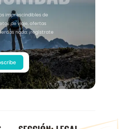
nos imprescindibles de
os de viaje, ofertas
ierdas nada: ¡regístrate