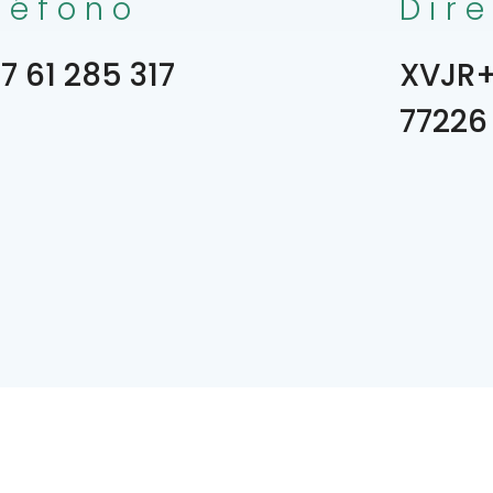
léfono
Dir
7 61 285 317
XVJR+J
77226