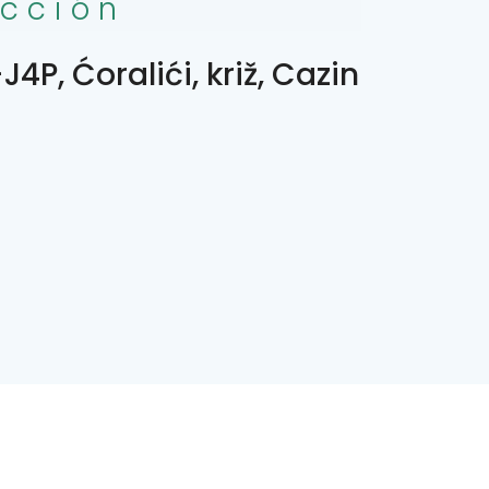
ección
4P, Ćoralići, križ, Cazin