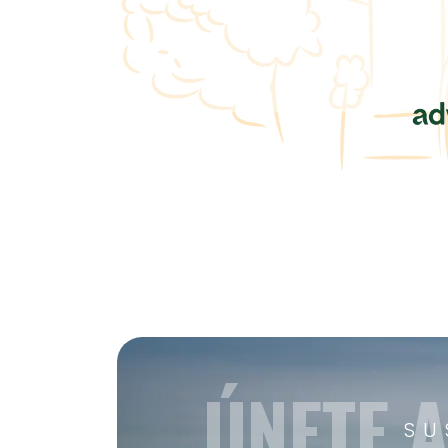
ÚNETE 
SU