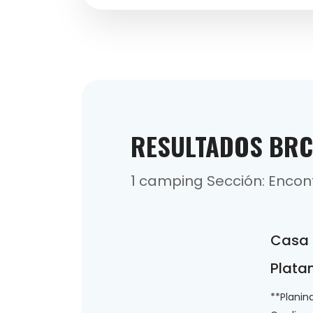
RESULTADOS BR
1 camping Sección: Enco
Casa 
Platan
**Planin