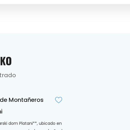
CKO
ntrado
de Montañeros
i
arski dom Platani**, ubicado en