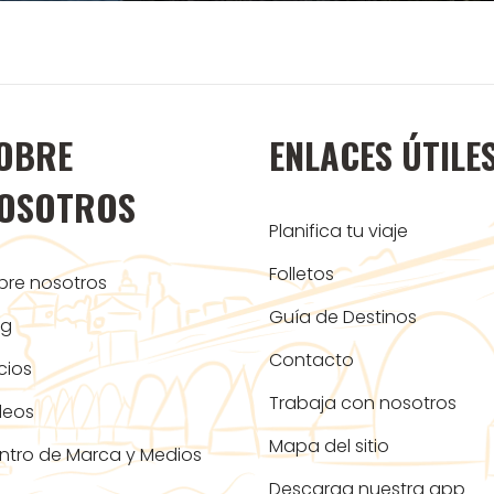
OBRE
ENLACES ÚTILE
OSOTROS
Planifica tu viaje
Folletos
bre nosotros
Guía de Destinos
og
Contacto
cios
Trabaja con nosotros
deos
Mapa del sitio
ntro de Marca y Medios
Descarga nuestra app