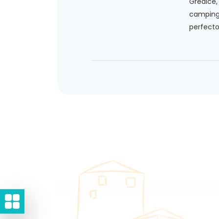
Gredice
camping 
perfecto