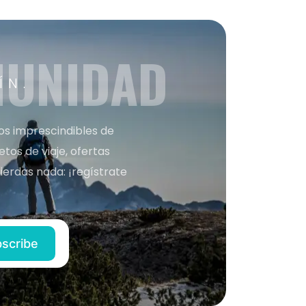
MUNIDAD
ÍN.
nos imprescindibles de
os de viaje, ofertas
ierdas nada: ¡regístrate