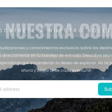
A NUESTRA CO
SCRÍBETE A NUESTRO BOLET
tualizaciones y conocimientos exclusivos sobre los desti
a directamente en tu bandeja de entrada. Descubre secret
inspiradoras que encenderán tu deseo de explorar. No te p
ahora y sé parte de cada aventura!