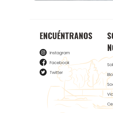
ENCUÉNTRANOS
S
N
Instagram
Facebook
So
Twitter
Bl
So
Vi
Ce