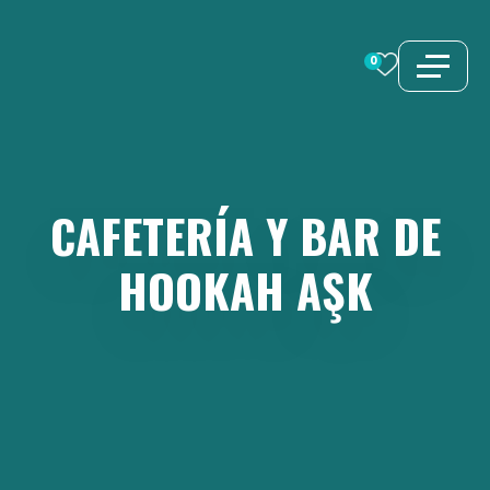
Saltar
al
0
contenido
CAFETERÍA
Y
BAR
DE
HOOKAH
AŞK