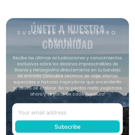
ÚNETE A NUESTRA
SUSCRÍBETE A NUESTRO
COMUNIDAD
BOLETÍN.
Recibe las últimas actualizaciones y conocimientos
exclusivos sobre los destinos imprescindibles de
Bosnia y Herzegovina directamente en tu bandeja
de entrada. Descubre secretos de viaje, ofertas
especiales e historias inspiradoras que encenderán
tu deseo de explorar. No te pierdas nada: ¡regístrate
ahora y sé parte de cada aventura!