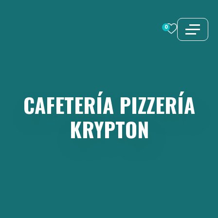
Saltar
al
0
contenido
CAFETERÍA
PIZZERÍA
KRYPTON