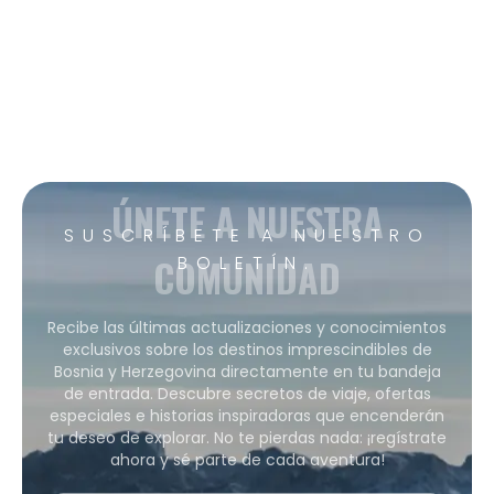
ÚNETE A NUESTRA
SUSCRÍBETE A NUESTRO
COMUNIDAD
BOLETÍN.
Recibe las últimas actualizaciones y conocimientos
exclusivos sobre los destinos imprescindibles de
Bosnia y Herzegovina directamente en tu bandeja
de entrada. Descubre secretos de viaje, ofertas
especiales e historias inspiradoras que encenderán
tu deseo de explorar. No te pierdas nada: ¡regístrate
ahora y sé parte de cada aventura!